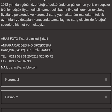
1982 yılından günümüze fotoğraf sektöründe en güncel ,en yeni, en populer
UALTI KILIF
MIXER
ları
ürünleri düşük fiyat ,kaliteli hizmet politikasını ilke edinerek en rekabetçi
fiyatlarla perakende ve kurumsal satış yapmakta tüm markaların teknik
eri
OPARLÖR
arı
ayrıntıları ve detayları konusunda uzmanlaşmış satış ekibimizle fotoğraf
severlere hizmet vermekteyiz.
UCULAR
ARAS FOTO Ticaret Limited Şirketi
M
İZÖR
ANKARA CADDESİ NO 59/C(KOSKA
KARŞISI) (34112) SİRKECİ-İSTANBUL
UARLARI
TEL
0212 528 31 20
/
0212 520 95 72
FAX
0212 520 89 93
EKNOLOJİ
MAIL
aras@arasfoto.com
ARLARI
Kurumsal
SUARI
Hesabım
UARI