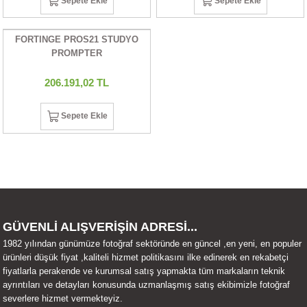
Sepete Ekle
Sepete Ekle
UALTI KILIF
MIXER
ları
FORTINGE PROS21 STUDYO
eri
OPARLÖR
arı
PROMPTER
206.191,02 TL
UCULAR
Sepete Ekle
M
İZÖR
UARLARI
EKNOLOJİ
ARLARI
GÜVENLİ ALIŞVERİŞİN ADRESİ...
1982 yılından günümüze fotoğraf sektöründe en güncel ,en yeni, en populer
SUARI
ürünleri düşük fiyat ,kaliteli hizmet politikasını ilke edinerek en rekabetçi
fiyatlarla perakende ve kurumsal satış yapmakta tüm markaların teknik
ayrıntıları ve detayları konusunda uzmanlaşmış satış ekibimizle fotoğraf
UARI
severlere hizmet vermekteyiz.