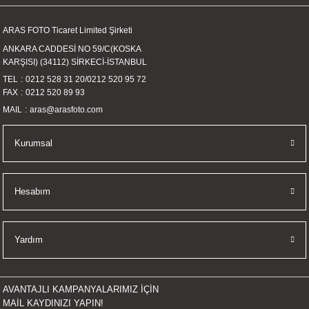
İKLERİ
ARAS FOTO Ticaret Limited Şirketi
RI
ANKARA CADDESİ NO 59/C(KOSKA
KARŞISI) (34112) SİRKECİ-İSTANBUL
 VE 2 AKSESUAR
TEL
0212 528 31 20
/
0212 520 95 72
FAX
0212 520 89 93
MAIL
aras@arasfoto.com
 AKSESUAR
Kurumsal
LİK
Hesabım
AR
Yardım
Tİ
TANDI
AVANTAJLI KAMPANYALARIMIZ İÇİN
MAİL KAYDINIZI YAPIN!