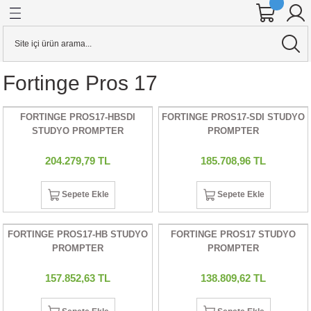
Geri Dön
Geri Dön
Geri Dön
Geri Dön
Geri Dön
Geri Dön
Geri Dön
Geri Dön
Geri Dön
Geri Dön
Geri Dön
Geri Dön
ineleri
 AKSESUARI
KSESUARI
E AKSESUARI
AKSESUARI
& Hard Disk
Aynasız Dslr Makineler
Stabilizerler
KAFES & AKSESUARI
Fortinge Pros 17
alar
ensleri
o Kameralar
RI
Cihazları
 KARTI
YAZICILAR
CANON
STABİLİZER
YAZICI PİLİ
FORTINGE PROS17-HBSDI
FORTINGE PROS17-SDI STUDYO
ineler
sleri
r
ar
rı
ARI
j Cihazları
ARLARI
UAR
FIZA KARTI
CİHAZLARI
R DÜRBÜNLER
NIKON
STUDYO PROMPTER
PROMPTER
ineler
 ADAPTÖRLERİ
DYOFLAŞ
rı
art
RI
LLEYİCİLİ DÜRBÜNLER
OLYMPUS
204.279,79 TL
185.708,96 TL
er
R
alar
ntalar
a
U
PANASONIC
Sepete Ekle
Sepete Ekle
ION KAMERA
ERLER
S
UARI
tarım
artları
SONY
FORTINGE PROS17-HB STUDYO
FORTINGE PROS17 STUDYO
PROMPTER
PROMPTER
er
RICILAR
 TETİKLEYİCİLER
EĞİ (DOLLY)
ANTALAR
ı
157.852,63 TL
138.809,62 TL
ALKASI
R
ARDDİSK