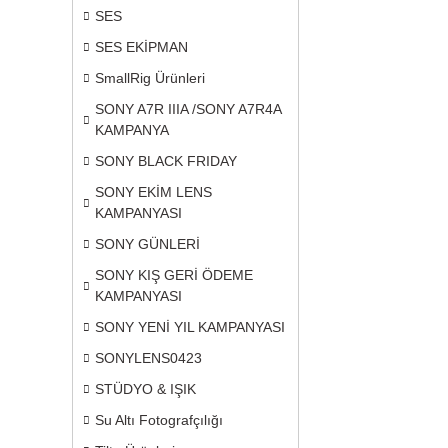
SES
SES EKİPMAN
SmallRig Ürünleri
SONY A7R IIIA /SONY A7R4A
KAMPANYA
SONY BLACK FRIDAY
SONY EKİM LENS
KAMPANYASI
SONY GÜNLERİ
SONY KIŞ GERİ ÖDEME
KAMPANYASI
SONY YENİ YIL KAMPANYASI
SONYLENS0423
STÜDYO & IŞIK
Su Altı Fotografçılığı