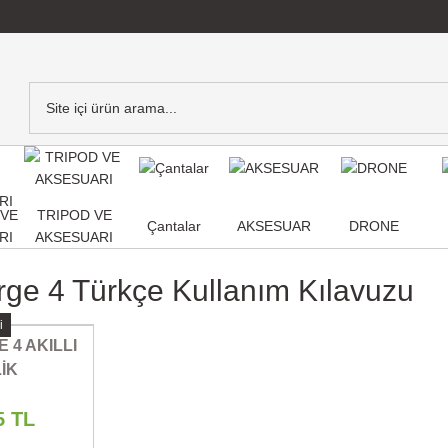
,VE
TRIPOD VE
Çantalar
AKSESUAR
DRONE
RI
AKSESUARI
arge 4 Türkçe Kullanım Kılavuzu
i
 4 AKILLI
İK
5 TL