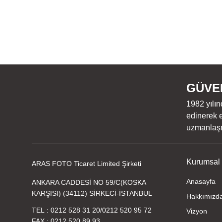
GÜVEN
1982 yılın
edinerek e
uzmanlaşmı
Kurumsal
ARAS FOTO Ticaret Limited Şirketi
Anasayfa
ANKARA CADDESİ NO 59/C(KOSKA
KARŞISI) (34112) SİRKECİ-İSTANBUL
Hakkımızd
TEL
0212 528 31 20
/
0212 520 95 72
Vizyon
FAX
0212 520 89 93