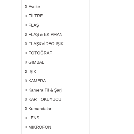
Evoke
FİLTRE
FLAŞ
FLAŞ & EKİPMAN
FLAŞ&VİDEO IŞIK
FOTOĞRAF
GIMBAL
IŞIK
KAMERA
Kamera Pil & Şarj
KART OKUYUCU
Kumandalar
LENS
MİKROFON