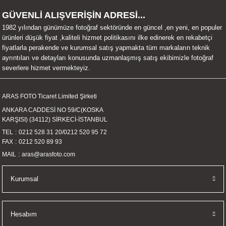
UALTI KILIF
MIXER
ları
GÜVENLİ ALIŞVERİŞİN ADRESİ...
1982 yılından günümüze fotoğraf sektöründe en güncel ,en yeni, en populer
eri
OPARLÖR
arı
ürünleri düşük fiyat ,kaliteli hizmet politikasını ilke edinerek en rekabetçi
fiyatlarla perakende ve kurumsal satış yapmakta tüm markaların teknik
ayrıntıları ve detayları konusunda uzmanlaşmış satış ekibimizle fotoğraf
UCULAR
severlere hizmet vermekteyiz.
M
İZÖR
ARAS FOTO Ticaret Limited Şirketi
ANKARA CADDESİ NO 59/C(KOSKA
UARLARI
KARŞISI) (34112) SİRKECİ-İSTANBUL
TEL
0212 528 31 20
/
0212 520 95 72
EKNOLOJİ
FAX
0212 520 89 93
MAIL
aras@arasfoto.com
ARLARI
Kurumsal
SUARI
UARI
Hesabım