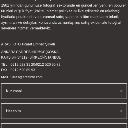
1982 yılından günümüze fotoğraf sektöründe en güncel ,en yeni, en populer
UALTI KILIF
MIXER
ları
ürünleri düşük fiyat ,kaliteli hizmet politikasını ilke edinerek en rekabetçi
fiyatlarla perakende ve kurumsal satış yapmakta tüm markaların teknik
eri
OPARLÖR
arı
ayrıntıları ve detayları konusunda uzmanlaşmış satış ekibimizle fotoğraf
severlere hizmet vermekteyiz.
UCULAR
ARAS FOTO Ticaret Limited Şirketi
M
İZÖR
ANKARA CADDESİ NO 59/C(KOSKA
KARŞISI) (34112) SİRKECİ-İSTANBUL
UARLARI
TEL
0212 528 31 20
/
0212 520 95 72
FAX
0212 520 89 93
EKNOLOJİ
MAIL
aras@arasfoto.com
ARLARI
Kurumsal
SUARI
Hesabım
UARI