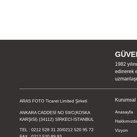
GÜVEN
1982 yılın
edinerek e
uzmanlaşmı
Kurumsal
ARAS FOTO Ticaret Limited Şirketi
Anasayfa
ANKARA CADDESİ NO 59/C(KOSKA
KARŞISI) (34112) SİRKECİ-İSTANBUL
Hakkımızd
TEL
0212 528 31 20
/
0212 520 95 72
Vizyon
FAX
0212 520 89 93