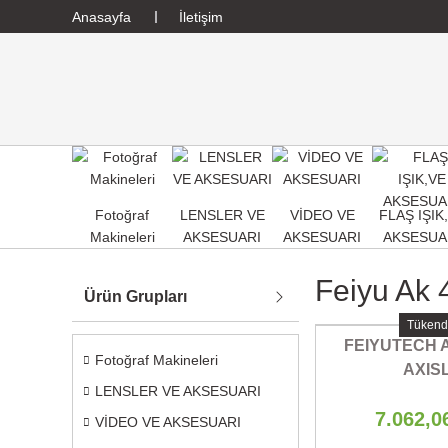
Anasayfa
İletişim
Fotoğraf
LENSLER VE
VİDEO VE
FLAŞ IŞIK
Makineleri
AKSESUARI
AKSESUARI
AKSESUA
Feiyu Ak 
Ürün Grupları
Tükend
FEIYUTECH A
Fotoğraf Makineleri
AXISL
LENSLER VE AKSESUARI
(SABITLEYICI)
7.062,0
VİDEO VE AKSESUARI