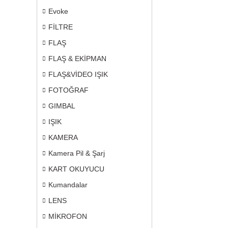
Evoke
FİLTRE
FLAŞ
FLAŞ & EKİPMAN
FLAŞ&VİDEO IŞIK
FOTOĞRAF
GIMBAL
IŞIK
KAMERA
Kamera Pil & Şarj
KART OKUYUCU
Kumandalar
LENS
MİKROFON