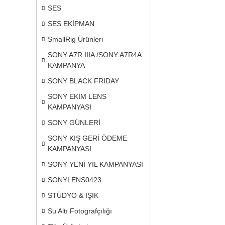
SES
SES EKİPMAN
SmallRig Ürünleri
SONY A7R IIIA /SONY A7R4A
KAMPANYA
SONY BLACK FRIDAY
SONY EKİM LENS
KAMPANYASI
SONY GÜNLERİ
SONY KIŞ GERİ ÖDEME
KAMPANYASI
SONY YENİ YIL KAMPANYASI
SONYLENS0423
STÜDYO & IŞIK
Su Altı Fotografçılığı