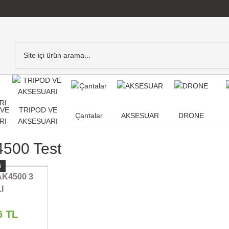
,VE
TRIPOD VE
Çantalar
AKSESUAR
DRONE
RI
AKSESUARI
4500 Test
i
K4500 3
I
.STABLIZER
6 TL