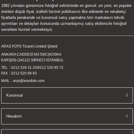
1982 yılından günümüze fotoğraf sektöründe en güncel ,en yeni, en populer
UALTI KILIF
MIXER
ları
ürünleri düşük fiyat ,kaliteli hizmet politikasını ilke edinerek en rekabetçi
fiyatlarla perakende ve kurumsal satış yapmakta tüm markaların teknik
eri
OPARLÖR
arı
ayrıntıları ve detayları konusunda uzmanlaşmış satış ekibimizle fotoğraf
severlere hizmet vermekteyiz.
UCULAR
ARAS FOTO Ticaret Limited Şirketi
M
İZÖR
ANKARA CADDESİ NO 59/C(KOSKA
KARŞISI) (34112) SİRKECİ-İSTANBUL
UARLARI
TEL
0212 528 31 20
/
0212 520 95 72
FAX
0212 520 89 93
EKNOLOJİ
MAIL
aras@arasfoto.com
ARLARI
Kurumsal
SUARI
Hesabım
UARI