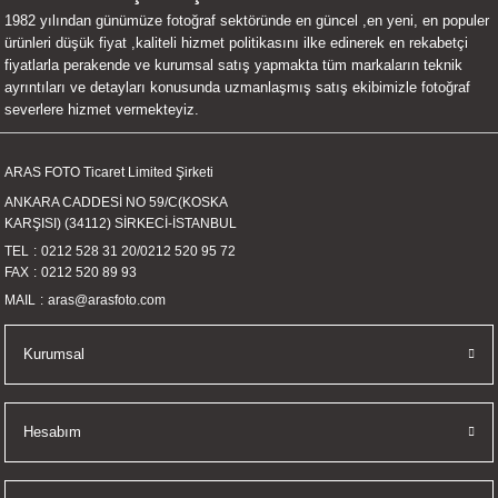
1982 yılından günümüze fotoğraf sektöründe en güncel ,en yeni, en populer
UALTI KILIF
MIXER
ları
ürünleri düşük fiyat ,kaliteli hizmet politikasını ilke edinerek en rekabetçi
fiyatlarla perakende ve kurumsal satış yapmakta tüm markaların teknik
eri
OPARLÖR
arı
ayrıntıları ve detayları konusunda uzmanlaşmış satış ekibimizle fotoğraf
severlere hizmet vermekteyiz.
UCULAR
ARAS FOTO Ticaret Limited Şirketi
M
İZÖR
ANKARA CADDESİ NO 59/C(KOSKA
KARŞISI) (34112) SİRKECİ-İSTANBUL
UARLARI
TEL
0212 528 31 20
/
0212 520 95 72
FAX
0212 520 89 93
EKNOLOJİ
MAIL
aras@arasfoto.com
ARLARI
Kurumsal
SUARI
Hesabım
UARI