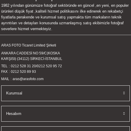
1982 yılından günümüze fotoğraf sektöründe en güncel ,en yeni, en populer
UALTI KILIF
MIXER
ları
ürünleri düşük fiyat ,kaliteli hizmet politikasını ilke edinerek en rekabetçi
fiyatlarla perakende ve kurumsal satış yapmakta tüm markaların teknik
eri
OPARLÖR
arı
ayrıntıları ve detayları konusunda uzmanlaşmış satış ekibimizle fotoğraf
severlere hizmet vermekteyiz.
UCULAR
ARAS FOTO Ticaret Limited Şirketi
M
İZÖR
ANKARA CADDESİ NO 59/C(KOSKA
KARŞISI) (34112) SİRKECİ-İSTANBUL
UARLARI
TEL
0212 528 31 20
/
0212 520 95 72
FAX
0212 520 89 93
EKNOLOJİ
MAIL
aras@arasfoto.com
ARLARI
Kurumsal
SUARI
Hesabım
UARI