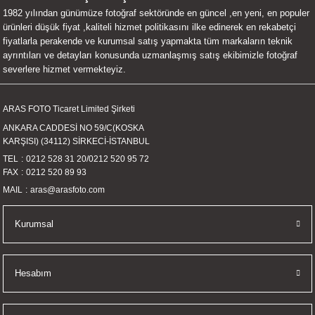
1982 yılından günümüze fotoğraf sektöründe en güncel ,en yeni, en populer
UALTI KILIF
MIXER
ları
ürünleri düşük fiyat ,kaliteli hizmet politikasını ilke edinerek en rekabetçi
fiyatlarla perakende ve kurumsal satış yapmakta tüm markaların teknik
eri
OPARLÖR
arı
ayrıntıları ve detayları konusunda uzmanlaşmış satış ekibimizle fotoğraf
severlere hizmet vermekteyiz.
UCULAR
ARAS FOTO Ticaret Limited Şirketi
M
İZÖR
ANKARA CADDESİ NO 59/C(KOSKA
KARŞISI) (34112) SİRKECİ-İSTANBUL
UARLARI
TEL
0212 528 31 20
/
0212 520 95 72
FAX
0212 520 89 93
EKNOLOJİ
MAIL
aras@arasfoto.com
ARLARI
Kurumsal
SUARI
Hesabım
UARI