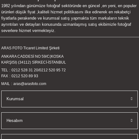
1982 yılından günümüze fotoğraf sektöründe en güncel ,en yeni, en populer
UALTI KILIF
MIXER
ları
ürünleri düşük fiyat ,kaliteli hizmet politikasını ilke edinerek en rekabetçi
fiyatlarla perakende ve kurumsal satış yapmakta tüm markaların teknik
eri
OPARLÖR
arı
ayrıntıları ve detayları konusunda uzmanlaşmış satış ekibimizle fotoğraf
severlere hizmet vermekteyiz.
UCULAR
ARAS FOTO Ticaret Limited Şirketi
M
İZÖR
ANKARA CADDESİ NO 59/C(KOSKA
KARŞISI) (34112) SİRKECİ-İSTANBUL
UARLARI
TEL
0212 528 31 20
/
0212 520 95 72
FAX
0212 520 89 93
EKNOLOJİ
MAIL
aras@arasfoto.com
ARLARI
Kurumsal
SUARI
Hesabım
UARI