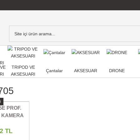
,VE
TRIPOD VE
Çantalar
AKSESUAR
DRONE
RI
AKSESUARI
705
i
5E PROF.
O KAMERA
32 TL