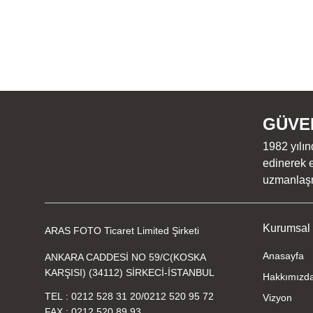
GÜVEN
1982 yılın
edinerek e
uzmanlaşmı
Kurumsal
ARAS FOTO Ticaret Limited Şirketi
Anasayfa
ANKARA CADDESİ NO 59/C(KOSKA
KARŞISI) (34112) SİRKECİ-İSTANBUL
Hakkımızd
TEL
0212 528 31 20
/
0212 520 95 72
Vizyon
FAX
0212 520 89 93