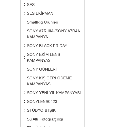
SES
SES EKİPMAN
SmallRig Ürünleri
SONY A7R IIIA /SONY A7R4A
KAMPANYA
SONY BLACK FRIDAY
SONY EKİM LENS
KAMPANYASI
SONY GÜNLERİ
SONY KIŞ GERİ ÖDEME
KAMPANYASI
SONY YENİ YIL KAMPANYASI
SONYLENS0423
STÜDYO & IŞIK
Su Altı Fotografçılığı