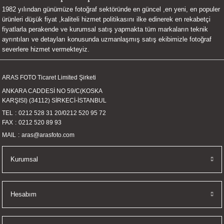
1982 yılından günümüze fotoğraf sektöründe en güncel ,en yeni, en populer
UALTI KILIF
MIXER
ları
ürünleri düşük fiyat ,kaliteli hizmet politikasını ilke edinerek en rekabetçi
fiyatlarla perakende ve kurumsal satış yapmakta tüm markaların teknik
eri
OPARLÖR
arı
ayrıntıları ve detayları konusunda uzmanlaşmış satış ekibimizle fotoğraf
severlere hizmet vermekteyiz.
UCULAR
ARAS FOTO Ticaret Limited Şirketi
M
İZÖR
ANKARA CADDESİ NO 59/C(KOSKA
KARŞISI) (34112) SİRKECİ-İSTANBUL
UARLARI
TEL
0212 528 31 20
/
0212 520 95 72
FAX
0212 520 89 93
EKNOLOJİ
MAIL
aras@arasfoto.com
ARLARI
Kurumsal
SUARI
Hesabım
UARI