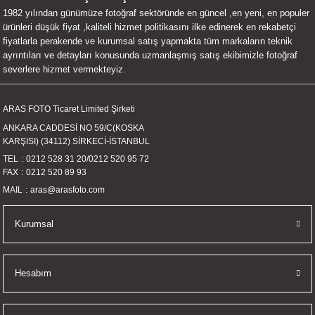
1982 yılından günümüze fotoğraf sektöründe en güncel ,en yeni, en populer
UALTI KILIF
MIXER
ları
ürünleri düşük fiyat ,kaliteli hizmet politikasını ilke edinerek en rekabetçi
fiyatlarla perakende ve kurumsal satış yapmakta tüm markaların teknik
eri
OPARLÖR
arı
ayrıntıları ve detayları konusunda uzmanlaşmış satış ekibimizle fotoğraf
severlere hizmet vermekteyiz.
UCULAR
ARAS FOTO Ticaret Limited Şirketi
M
İZÖR
ANKARA CADDESİ NO 59/C(KOSKA
KARŞISI) (34112) SİRKECİ-İSTANBUL
UARLARI
TEL
0212 528 31 20
/
0212 520 95 72
FAX
0212 520 89 93
EKNOLOJİ
MAIL
aras@arasfoto.com
ARLARI
Kurumsal
SUARI
Hesabım
UARI