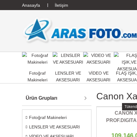
Anasayfa
İletişim
Fotoğraf
LENSLER VE
VİDEO VE
FLAŞ IŞIK
Makineleri
AKSESUARI
AKSESUARI
AKSESUA
Canon Xa 
Ürün Grupları
Tükend
CANON X
Fotoğraf Makineleri
PROF.DIGITA
LENSLER VE AKSESUARI
CAME
109.146,
VİDEO VE AKSESUARI