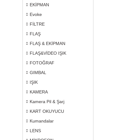
EKİPMAN
Evoke
FİLTRE
FLAŞ
FLAŞ & EKİPMAN
FLAŞ&VİDEO IŞIK
FOTOĞRAF
GIMBAL
IŞIK
KAMERA
Kamera Pil & Şarj
KART OKUYUCU
Kumandalar
LENS