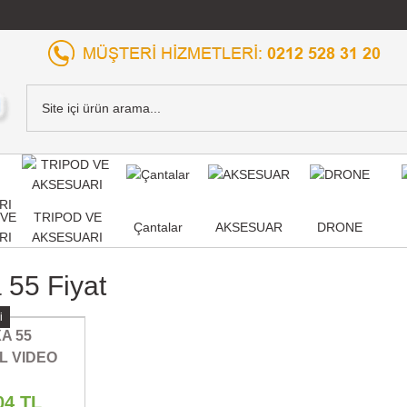
,VE
TRIPOD VE
Çantalar
AKSESUAR
DRONE
RI
AKSESUARI
55 Fiyat
i
A 55
L VIDEO
RA
04 TL