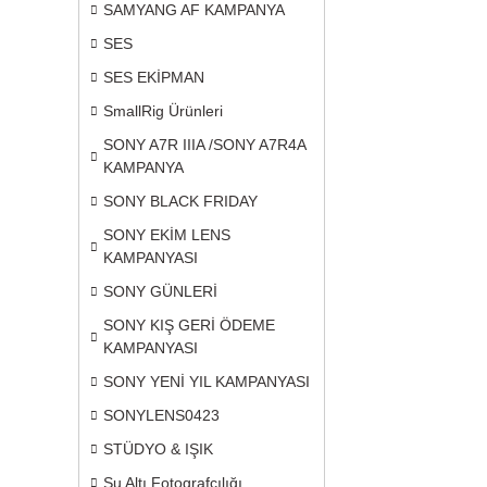
SAMYANG AF KAMPANYA
SES
SES EKİPMAN
SmallRig Ürünleri
SONY A7R IIIA /SONY A7R4A
KAMPANYA
SONY BLACK FRIDAY
SONY EKİM LENS
KAMPANYASI
SONY GÜNLERİ
SONY KIŞ GERİ ÖDEME
KAMPANYASI
SONY YENİ YIL KAMPANYASI
SONYLENS0423
STÜDYO & IŞIK
Su Altı Fotografçılığı