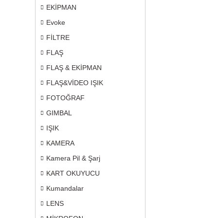
EKİPMAN
Evoke
FİLTRE
FLAŞ
FLAŞ & EKİPMAN
FLAŞ&VİDEO IŞIK
FOTOĞRAF
GIMBAL
IŞIK
KAMERA
Kamera Pil & Şarj
KART OKUYUCU
Kumandalar
LENS