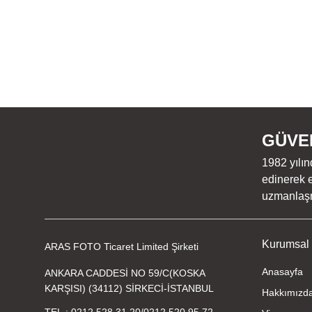
GÜVEN
1982 yılın
edinerek e
uzmanlaşmı
Kurumsal
ARAS FOTO Ticaret Limited Şirketi
Anasayfa
ANKARA CADDESİ NO 59/C(KOSKA
KARŞISI) (34112) SİRKECİ-İSTANBUL
Hakkımızd