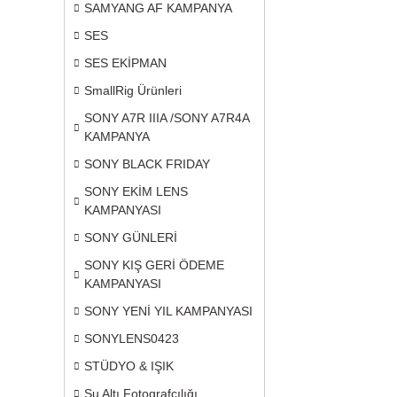
SAMYANG AF KAMPANYA
SES
SES EKİPMAN
SmallRig Ürünleri
SONY A7R IIIA /SONY A7R4A
KAMPANYA
SONY BLACK FRIDAY
SONY EKİM LENS
KAMPANYASI
SONY GÜNLERİ
SONY KIŞ GERİ ÖDEME
KAMPANYASI
SONY YENİ YIL KAMPANYASI
SONYLENS0423
STÜDYO & IŞIK
Su Altı Fotografçılığı