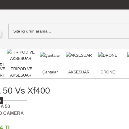
,VE
TRIPOD VE
Çantalar
AKSESUAR
DRONE
RI
AKSESUARI
 50 Vs Xf400
i
A 50
EO CAMERA
74 TL