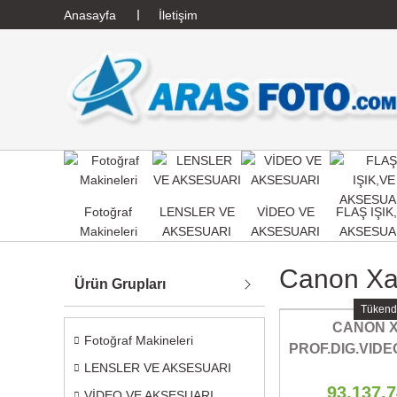
Anasayfa
İletişim
Fotoğraf
LENSLER VE
VİDEO VE
FLAŞ IŞIK
Makineleri
AKSESUARI
AKSESUARI
AKSESUA
Canon Xa
Ürün Grupları
Tükend
CANON X
Fotoğraf Makineleri
PROF.DIG.VID
LENSLER VE AKSESUARI
93.137,
VİDEO VE AKSESUARI