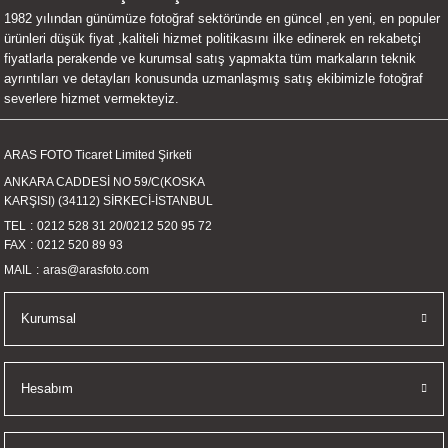
1982 yılından günümüze fotoğraf sektöründe en güncel ,en yeni, en populer
UALTI KILIF
MIXER
ları
ürünleri düşük fiyat ,kaliteli hizmet politikasını ilke edinerek en rekabetçi
fiyatlarla perakende ve kurumsal satış yapmakta tüm markaların teknik
eri
OPARLÖR
arı
ayrıntıları ve detayları konusunda uzmanlaşmış satış ekibimizle fotoğraf
severlere hizmet vermekteyiz.
UCULAR
ARAS FOTO Ticaret Limited Şirketi
M
İZÖR
ANKARA CADDESİ NO 59/C(KOSKA
KARŞISI) (34112) SİRKECİ-İSTANBUL
UARLARI
TEL
0212 528 31 20
/
0212 520 95 72
FAX
0212 520 89 93
EKNOLOJİ
MAIL
aras@arasfoto.com
ARLARI
Kurumsal
SUARI
Hesabım
UARI