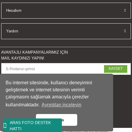
İKLERİ
Hesabım
RI
Yardım
 VE 2 AKSESUAR
 AKSESUAR
AVANTAJLI KAMPANYALARIMIZ İÇİN
MAİL KAYDINIZI YAPIN!
KAYDET
LİK
SOSYAL MEDYADA PAYLAŞ
Bu internet sitesinde, kullanıcı deneyimini
geliştirmek ve internet sitesinin verimli
AR
çalışmasını sağlamak amacıyla çerezler
kullanılmaktadır.
Ayrıntıları inceleyin
Tİ
© 2023 arasfoto.com
Tüm Hakları Saklıdır.
Tamam
TANDI
ARAS FOTO DESTEK
HATTI
ideasoft
ile
e-