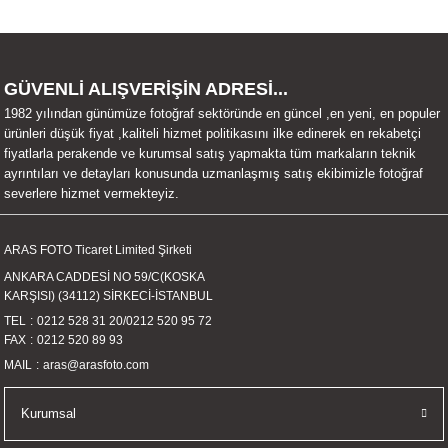
UALTI KILIF
MIXER
ları
eri
OPARLÖR
arı
GÜVENLİ ALIŞVERİŞİN ADRESİ...
1982 yılından günümüze fotoğraf sektöründe en güncel ,en yeni, en populer
UCULAR
ürünleri düşük fiyat ,kaliteli hizmet politikasını ilke edinerek en rekabetçi
fiyatlarla perakende ve kurumsal satış yapmakta tüm markaların teknik
M
İZÖR
ayrıntıları ve detayları konusunda uzmanlaşmış satış ekibimizle fotoğraf
severlere hizmet vermekteyiz.
UARLARI
ARAS FOTO Ticaret Limited Şirketi
EKNOLOJİ
ANKARA CADDESİ NO 59/C(KOSKA
KARŞISI) (34112) SİRKECİ-İSTANBUL
ARLARI
TEL
0212 528 31 20
/
0212 520 95 72
FAX
0212 520 89 93
MAIL
aras@arasfoto.com
SUARI
Kurumsal
UARI