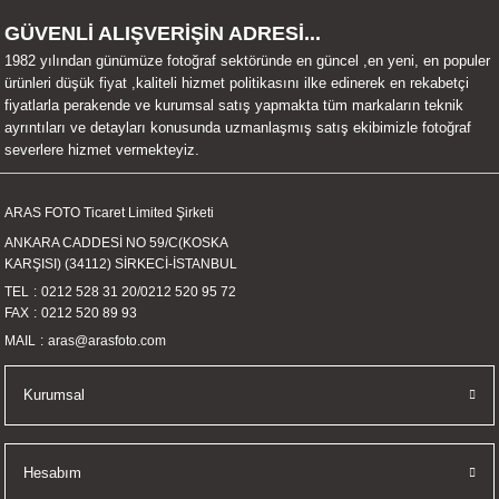
UALTI KILIF
MIXER
ları
GÜVENLİ ALIŞVERİŞİN ADRESİ...
1982 yılından günümüze fotoğraf sektöründe en güncel ,en yeni, en populer
eri
OPARLÖR
arı
ürünleri düşük fiyat ,kaliteli hizmet politikasını ilke edinerek en rekabetçi
fiyatlarla perakende ve kurumsal satış yapmakta tüm markaların teknik
ayrıntıları ve detayları konusunda uzmanlaşmış satış ekibimizle fotoğraf
UCULAR
severlere hizmet vermekteyiz.
M
İZÖR
ARAS FOTO Ticaret Limited Şirketi
ANKARA CADDESİ NO 59/C(KOSKA
UARLARI
KARŞISI) (34112) SİRKECİ-İSTANBUL
TEL
0212 528 31 20
/
0212 520 95 72
EKNOLOJİ
FAX
0212 520 89 93
MAIL
aras@arasfoto.com
ARLARI
Kurumsal
SUARI
UARI
Hesabım