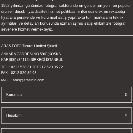
1982 yılından günümüze fotoğraf sektöründe en güncel ,en yeni, en populer
UALTI KILIF
MIXER
ları
ürünleri düşük fiyat ,kaliteli hizmet politikasını ilke edinerek en rekabetçi
fiyatlarla perakende ve kurumsal satış yapmakta tüm markaların teknik
eri
OPARLÖR
arı
ayrıntıları ve detayları konusunda uzmanlaşmış satış ekibimizle fotoğraf
severlere hizmet vermekteyiz.
UCULAR
ARAS FOTO Ticaret Limited Şirketi
M
İZÖR
ANKARA CADDESİ NO 59/C(KOSKA
KARŞISI) (34112) SİRKECİ-İSTANBUL
UARLARI
TEL
0212 528 31 20
/
0212 520 95 72
FAX
0212 520 89 93
EKNOLOJİ
MAIL
aras@arasfoto.com
ARLARI
Kurumsal
SUARI
Hesabım
UARI