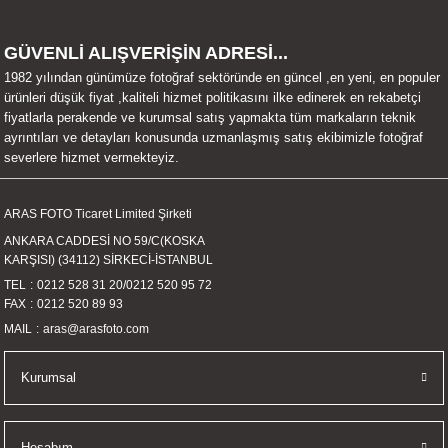
UALTI KILIF
MIXER
ları
GÜVENLİ ALIŞVERİŞİN ADRESİ...
eri
OPARLÖR
arı
1982 yılından günümüze fotoğraf sektöründe en güncel ,en yeni, en populer
ürünleri düşük fiyat ,kaliteli hizmet politikasını ilke edinerek en rekabetçi
fiyatlarla perakende ve kurumsal satış yapmakta tüm markaların teknik
UCULAR
ayrıntıları ve detayları konusunda uzmanlaşmış satış ekibimizle fotoğraf
severlere hizmet vermekteyiz.
M
İZÖR
ARAS FOTO Ticaret Limited Şirketi
UARLARI
ANKARA CADDESİ NO 59/C(KOSKA
KARŞISI) (34112) SİRKECİ-İSTANBUL
EKNOLOJİ
TEL
0212 528 31 20
/
0212 520 95 72
FAX
0212 520 89 93
ARLARI
MAIL
aras@arasfoto.com
SUARI
Kurumsal
UARI
Hesabım