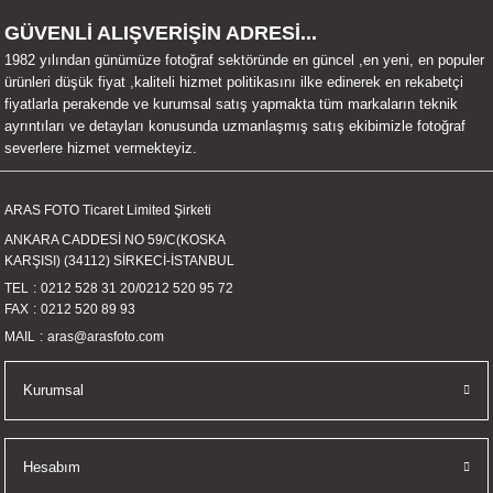
UALTI KILIF
MIXER
ları
GÜVENLİ ALIŞVERİŞİN ADRESİ...
1982 yılından günümüze fotoğraf sektöründe en güncel ,en yeni, en populer
eri
OPARLÖR
arı
ürünleri düşük fiyat ,kaliteli hizmet politikasını ilke edinerek en rekabetçi
fiyatlarla perakende ve kurumsal satış yapmakta tüm markaların teknik
ayrıntıları ve detayları konusunda uzmanlaşmış satış ekibimizle fotoğraf
UCULAR
severlere hizmet vermekteyiz.
M
İZÖR
ARAS FOTO Ticaret Limited Şirketi
ANKARA CADDESİ NO 59/C(KOSKA
UARLARI
KARŞISI) (34112) SİRKECİ-İSTANBUL
TEL
0212 528 31 20
/
0212 520 95 72
EKNOLOJİ
FAX
0212 520 89 93
MAIL
aras@arasfoto.com
ARLARI
Kurumsal
SUARI
UARI
Hesabım