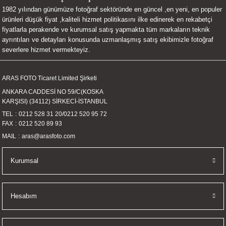
1982 yılından günümüze fotoğraf sektöründe en güncel ,en yeni, en populer
UALTI KILIF
MIXER
ları
ürünleri düşük fiyat ,kaliteli hizmet politikasını ilke edinerek en rekabetçi
fiyatlarla perakende ve kurumsal satış yapmakta tüm markaların teknik
eri
OPARLÖR
arı
ayrıntıları ve detayları konusunda uzmanlaşmış satış ekibimizle fotoğraf
severlere hizmet vermekteyiz.
UCULAR
ARAS FOTO Ticaret Limited Şirketi
M
İZÖR
ANKARA CADDESİ NO 59/C(KOSKA
KARŞISI) (34112) SİRKECİ-İSTANBUL
UARLARI
TEL
0212 528 31 20
/
0212 520 95 72
FAX
0212 520 89 93
EKNOLOJİ
MAIL
aras@arasfoto.com
ARLARI
Kurumsal
SUARI
Hesabım
UARI