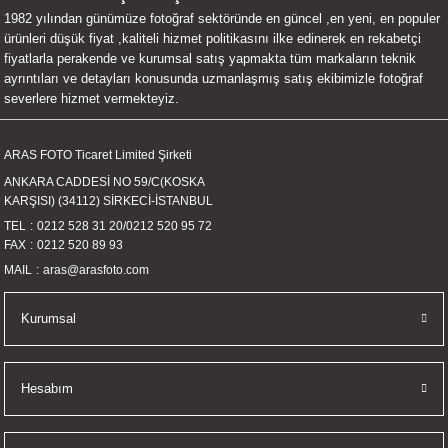
1982 yılından günümüze fotoğraf sektöründe en güncel ,en yeni, en populer
UALTI KILIF
MIXER
ları
ürünleri düşük fiyat ,kaliteli hizmet politikasını ilke edinerek en rekabetçi
fiyatlarla perakende ve kurumsal satış yapmakta tüm markaların teknik
eri
OPARLÖR
arı
ayrıntıları ve detayları konusunda uzmanlaşmış satış ekibimizle fotoğraf
severlere hizmet vermekteyiz.
UCULAR
ARAS FOTO Ticaret Limited Şirketi
M
İZÖR
ANKARA CADDESİ NO 59/C(KOSKA
KARŞISI) (34112) SİRKECİ-İSTANBUL
UARLARI
TEL
0212 528 31 20
/
0212 520 95 72
FAX
0212 520 89 93
EKNOLOJİ
MAIL
aras@arasfoto.com
ARLARI
Kurumsal
SUARI
Hesabım
UARI