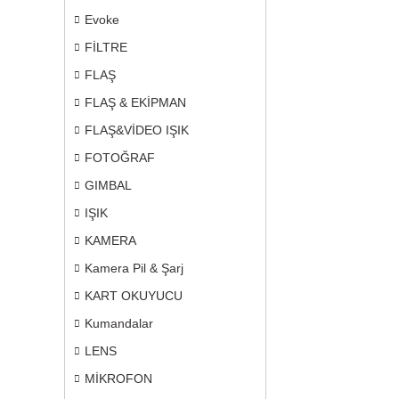
Evoke
FİLTRE
FLAŞ
FLAŞ & EKİPMAN
FLAŞ&VİDEO IŞIK
FOTOĞRAF
GIMBAL
IŞIK
KAMERA
Kamera Pil & Şarj
KART OKUYUCU
Kumandalar
LENS
MİKROFON