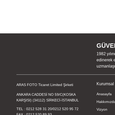
GÜVEN
1982 yılın
edinerek e
uzmanlaşmı
Kurumsal
ARAS FOTO Ticaret Limited Şirketi
Anasayfa
ANKARA CADDESİ NO 59/C(KOSKA
KARŞISI) (34112) SİRKECİ-İSTANBUL
Hakkımızd
TEL
0212 528 31 20
/
0212 520 95 72
Vizyon
FAX
0212 520 89 93