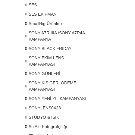
SES
SES EKİPMAN
SmallRig Ürünleri
SONY A7R IIIA /SONY A7R4A
KAMPANYA
SONY BLACK FRIDAY
SONY EKİM LENS
KAMPANYASI
SONY GÜNLERİ
SONY KIŞ GERİ ÖDEME
KAMPANYASI
SONY YENİ YIL KAMPANYASI
SONYLENS0423
STÜDYO & IŞIK
Su Altı Fotografçılığı