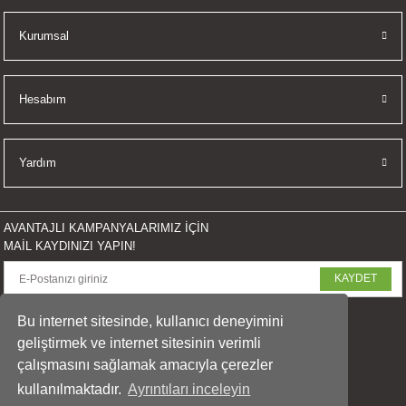
İKLERİ
Kurumsal
RI
Hesabım
 VE 2 AKSESUAR
 AKSESUAR
Yardım
AVANTAJLI KAMPANYALARIMIZ İÇİN
LİK
MAİL KAYDINIZI YAPIN!
KAYDET
AR
SOSYAL MEDYADA PAYLAŞ
Bu internet sitesinde, kullanıcı deneyimini
Tİ
geliştirmek ve internet sitesinin verimli
çalışmasını sağlamak amacıyla çerezler
TANDI
kullanılmaktadır.
Ayrıntıları inceleyin
© 2023 arasfoto.com