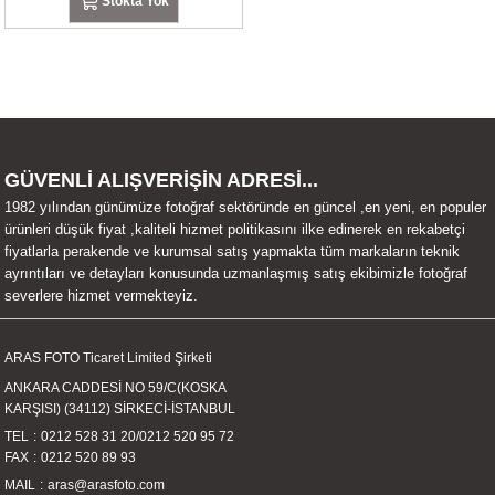
Stokta Yok
UALTI KILIF
MIXER
ları
eri
OPARLÖR
arı
UCULAR
GÜVENLİ ALIŞVERİŞİN ADRESİ...
M
İZÖR
1982 yılından günümüze fotoğraf sektöründe en güncel ,en yeni, en populer
ürünleri düşük fiyat ,kaliteli hizmet politikasını ilke edinerek en rekabetçi
UARLARI
fiyatlarla perakende ve kurumsal satış yapmakta tüm markaların teknik
ayrıntıları ve detayları konusunda uzmanlaşmış satış ekibimizle fotoğraf
severlere hizmet vermekteyiz.
EKNOLOJİ
ARLARI
ARAS FOTO Ticaret Limited Şirketi
ANKARA CADDESİ NO 59/C(KOSKA
SUARI
KARŞISI) (34112) SİRKECİ-İSTANBUL
TEL
0212 528 31 20
/
0212 520 95 72
FAX
0212 520 89 93
UARI
MAIL
aras@arasfoto.com