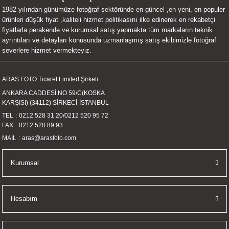
1982 yılından günümüze fotoğraf sektöründe en güncel ,en yeni, en populer
UALTI KILIF
MIXER
ları
ürünleri düşük fiyat ,kaliteli hizmet politikasını ilke edinerek en rekabetçi
fiyatlarla perakende ve kurumsal satış yapmakta tüm markaların teknik
eri
OPARLÖR
arı
ayrıntıları ve detayları konusunda uzmanlaşmış satış ekibimizle fotoğraf
severlere hizmet vermekteyiz.
UCULAR
ARAS FOTO Ticaret Limited Şirketi
M
İZÖR
ANKARA CADDESİ NO 59/C(KOSKA
KARŞISI) (34112) SİRKECİ-İSTANBUL
UARLARI
TEL
0212 528 31 20
/
0212 520 95 72
FAX
0212 520 89 93
EKNOLOJİ
MAIL
aras@arasfoto.com
ARLARI
Kurumsal
SUARI
Hesabım
UARI