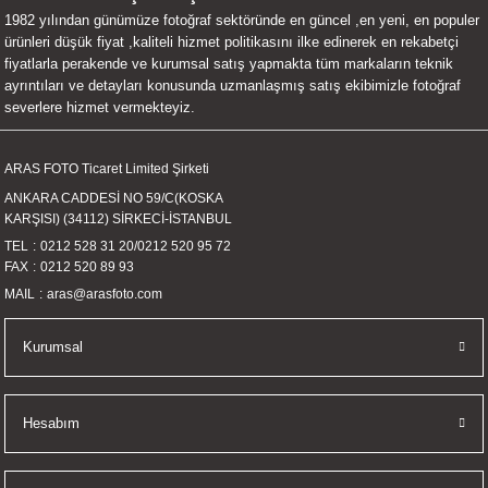
1982 yılından günümüze fotoğraf sektöründe en güncel ,en yeni, en populer
UALTI KILIF
MIXER
ları
ürünleri düşük fiyat ,kaliteli hizmet politikasını ilke edinerek en rekabetçi
fiyatlarla perakende ve kurumsal satış yapmakta tüm markaların teknik
eri
OPARLÖR
arı
ayrıntıları ve detayları konusunda uzmanlaşmış satış ekibimizle fotoğraf
severlere hizmet vermekteyiz.
UCULAR
ARAS FOTO Ticaret Limited Şirketi
M
İZÖR
ANKARA CADDESİ NO 59/C(KOSKA
KARŞISI) (34112) SİRKECİ-İSTANBUL
UARLARI
TEL
0212 528 31 20
/
0212 520 95 72
FAX
0212 520 89 93
EKNOLOJİ
MAIL
aras@arasfoto.com
ARLARI
Kurumsal
SUARI
Hesabım
UARI