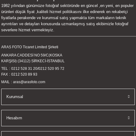
1982 yılından günümüze fotoğraf sektöründe en güncel ,en yeni, en populer
UALTI KILIF
MIXER
ları
ürünleri düşük fiyat ,kaliteli hizmet politikasını ilke edinerek en rekabetçi
fiyatlarla perakende ve kurumsal satış yapmakta tüm markaların teknik
eri
OPARLÖR
arı
ayrıntıları ve detayları konusunda uzmanlaşmış satış ekibimizle fotoğraf
severlere hizmet vermekteyiz.
UCULAR
ARAS FOTO Ticaret Limited Şirketi
M
İZÖR
ANKARA CADDESİ NO 59/C(KOSKA
KARŞISI) (34112) SİRKECİ-İSTANBUL
UARLARI
TEL
0212 528 31 20
/
0212 520 95 72
FAX
0212 520 89 93
EKNOLOJİ
MAIL
aras@arasfoto.com
ARLARI
Kurumsal
SUARI
Hesabım
UARI