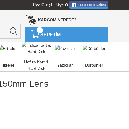
Üye Girişi
Üye Ol
Facebook İle Bağlan
KARGOM NEREDE?
SEPETİM
Hafıza Kart &
Filtreler
Yazıcılar
Dürbünler
Hard Disk
8-150mm Lens