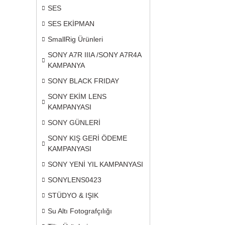
SES
SES EKİPMAN
SmallRig Ürünleri
SONY A7R IIIA /SONY A7R4A
KAMPANYA
SONY BLACK FRIDAY
SONY EKİM LENS
KAMPANYASI
SONY GÜNLERİ
SONY KIŞ GERİ ÖDEME
KAMPANYASI
SONY YENİ YIL KAMPANYASI
SONYLENS0423
STÜDYO & IŞIK
Su Altı Fotografçılığı