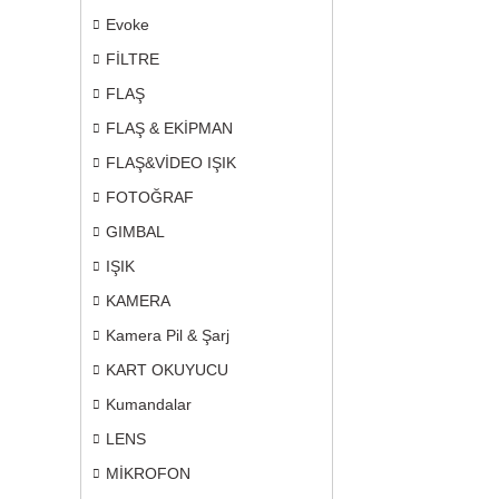
Evoke
FİLTRE
FLAŞ
FLAŞ & EKİPMAN
FLAŞ&VİDEO IŞIK
FOTOĞRAF
GIMBAL
IŞIK
KAMERA
Kamera Pil & Şarj
KART OKUYUCU
Kumandalar
LENS
MİKROFON