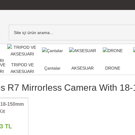
,VE
TRIPOD VE
Çantalar
AKSESUAR
DRONE
RI
AKSESUARI
s R7 Mirrorless Camera With 1
 18-150mm
Kit
33 TL