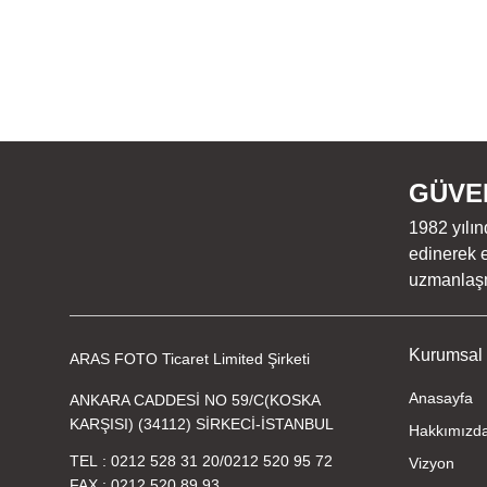
GÜVEN
1982 yılın
edinerek e
uzmanlaşmı
Kurumsal
ARAS FOTO Ticaret Limited Şirketi
Anasayfa
ANKARA CADDESİ NO 59/C(KOSKA
KARŞISI) (34112) SİRKECİ-İSTANBUL
Hakkımızd
TEL
0212 528 31 20
/
0212 520 95 72
Vizyon
FAX
0212 520 89 93