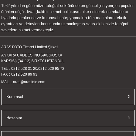
1982 yılından günümüze fotoğraf sektöründe en güncel ,en yeni, en populer
UALTI KILIF
MIXER
ları
ürünleri düşük fiyat ,kaliteli hizmet politikasını ilke edinerek en rekabetçi
fiyatlarla perakende ve kurumsal satış yapmakta tüm markaların teknik
eri
OPARLÖR
arı
ayrıntıları ve detayları konusunda uzmanlaşmış satış ekibimizle fotoğraf
severlere hizmet vermekteyiz.
UCULAR
ARAS FOTO Ticaret Limited Şirketi
M
İZÖR
ANKARA CADDESİ NO 59/C(KOSKA
KARŞISI) (34112) SİRKECİ-İSTANBUL
UARLARI
TEL
0212 528 31 20
/
0212 520 95 72
FAX
0212 520 89 93
EKNOLOJİ
MAIL
aras@arasfoto.com
ARLARI
Kurumsal
SUARI
Hesabım
UARI