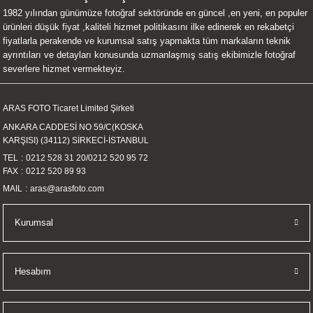
1982 yılından günümüze fotoğraf sektöründe en güncel ,en yeni, en populer
UALTI KILIF
MIXER
ları
ürünleri düşük fiyat ,kaliteli hizmet politikasını ilke edinerek en rekabetçi
fiyatlarla perakende ve kurumsal satış yapmakta tüm markaların teknik
eri
OPARLÖR
arı
ayrıntıları ve detayları konusunda uzmanlaşmış satış ekibimizle fotoğraf
severlere hizmet vermekteyiz.
UCULAR
ARAS FOTO Ticaret Limited Şirketi
M
İZÖR
ANKARA CADDESİ NO 59/C(KOSKA
KARŞISI) (34112) SİRKECİ-İSTANBUL
UARLARI
TEL
0212 528 31 20
/
0212 520 95 72
FAX
0212 520 89 93
EKNOLOJİ
MAIL
aras@arasfoto.com
ARLARI
Kurumsal
SUARI
Hesabım
UARI