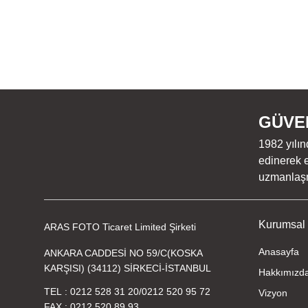
GÜVEN
1982 yılın
edinerek e
uzmanlaşmı
Kurumsal
ARAS FOTO Ticaret Limited Şirketi
Anasayfa
ANKARA CADDESİ NO 59/C(KOSKA
KARŞISI) (34112) SİRKECİ-İSTANBUL
Hakkımızd
TEL
0212 528 31 20
/
0212 520 95 72
Vizyon
FAX
0212 520 89 93