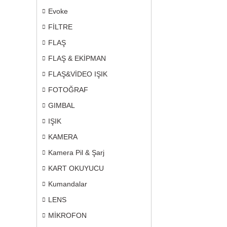
Evoke
FİLTRE
FLAŞ
FLAŞ & EKİPMAN
FLAŞ&VİDEO IŞIK
FOTOĞRAF
GIMBAL
IŞIK
KAMERA
Kamera Pil & Şarj
KART OKUYUCU
Kumandalar
LENS
MİKROFON