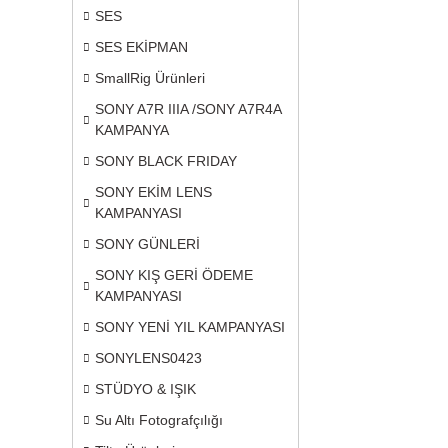
SES
SES EKİPMAN
SmallRig Ürünleri
SONY A7R IIIA /SONY A7R4A
KAMPANYA
SONY BLACK FRIDAY
SONY EKİM LENS
KAMPANYASI
SONY GÜNLERİ
SONY KIŞ GERİ ÖDEME
KAMPANYASI
SONY YENİ YIL KAMPANYASI
SONYLENS0423
STÜDYO & IŞIK
Su Altı Fotografçılığı