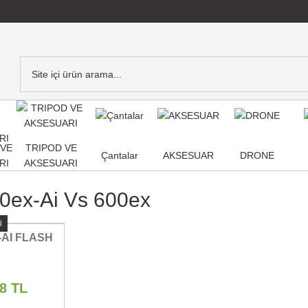
,VE
TRIPOD VE
Çantalar
AKSESUAR
DRONE
RI
AKSESUARI
0ex-Ai Vs 600ex
i
-AI FLASH
78 TL