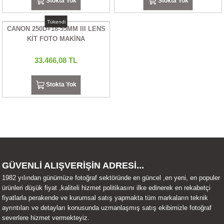
Stokta Yok
Stokta Yok
UALTI KILIF
MIXER
ları
Tükendi
CANON 250D+18-55MM III LENS
eri
OPARLÖR
arı
KİT FOTO MAKİNA
33.466,08 TL
UCULAR
Stokta Yok
M
İZÖR
UARLARI
EKNOLOJİ
ARLARI
GÜVENLİ ALIŞVERİŞİN ADRESİ...
1982 yılından günümüze fotoğraf sektöründe en güncel ,en yeni, en populer
SUARI
ürünleri düşük fiyat ,kaliteli hizmet politikasını ilke edinerek en rekabetçi
fiyatlarla perakende ve kurumsal satış yapmakta tüm markaların teknik
ayrıntıları ve detayları konusunda uzmanlaşmış satış ekibimizle fotoğraf
UARI
severlere hizmet vermekteyiz.