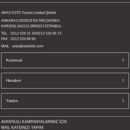
İKLERİ
ARAS FOTO Ticaret Limited Şirketi
RI
ANKARA CADDESİ NO 59/C(KOSKA
KARŞISI) (34112) SİRKECİ-İSTANBUL
 VE 2 AKSESUAR
TEL
0212 528 31 20
/
0212 520 95 72
FAX
0212 520 89 93
MAIL
aras@arasfoto.com
 AKSESUAR
Kurumsal
LİK
Hesabım
AR
Yardım
Tİ
TANDI
AVANTAJLI KAMPANYALARIMIZ İÇİN
MAİL KAYDINIZI YAPIN!