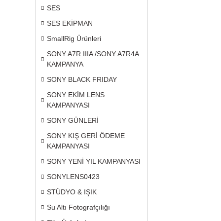
SES
SES EKİPMAN
SmallRig Ürünleri
SONY A7R IIIA /SONY A7R4A
KAMPANYA
SONY BLACK FRIDAY
SONY EKİM LENS
KAMPANYASI
SONY GÜNLERİ
SONY KIŞ GERİ ÖDEME
KAMPANYASI
SONY YENİ YIL KAMPANYASI
SONYLENS0423
STÜDYO & IŞIK
Su Altı Fotografçılığı