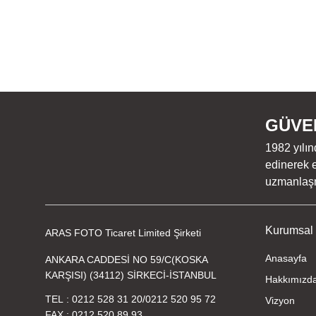
GÜVEN
1982 yılın
edinerek e
uzmanlaşmı
Kurumsal
ARAS FOTO Ticaret Limited Şirketi
Anasayfa
ANKARA CADDESİ NO 59/C(KOSKA
KARŞISI) (34112) SİRKECİ-İSTANBUL
Hakkımızd
TEL
0212 528 31 20
/
0212 520 95 72
Vizyon
FAX
0212 520 89 93