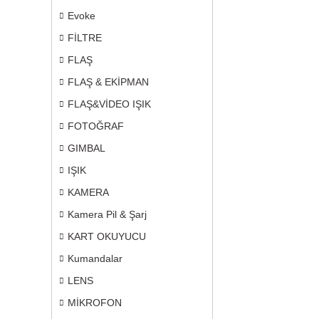
Evoke
FİLTRE
FLAŞ
FLAŞ & EKİPMAN
FLAŞ&VİDEO IŞIK
FOTOĞRAF
GIMBAL
IŞIK
KAMERA
Kamera Pil & Şarj
KART OKUYUCU
Kumandalar
LENS
MİKROFON