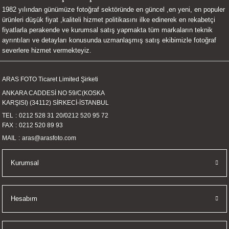
1982 yılından günümüze fotoğraf sektöründe en güncel ,en yeni, en populer
UALTI KILIF
MIXER
ları
ürünleri düşük fiyat ,kaliteli hizmet politikasını ilke edinerek en rekabetçi
fiyatlarla perakende ve kurumsal satış yapmakta tüm markaların teknik
eri
OPARLÖR
arı
ayrıntıları ve detayları konusunda uzmanlaşmış satış ekibimizle fotoğraf
severlere hizmet vermekteyiz.
UCULAR
ARAS FOTO Ticaret Limited Şirketi
M
İZÖR
ANKARA CADDESİ NO 59/C(KOSKA
KARŞISI) (34112) SİRKECİ-İSTANBUL
UARLARI
TEL
0212 528 31 20
/
0212 520 95 72
FAX
0212 520 89 93
EKNOLOJİ
MAIL
aras@arasfoto.com
ARLARI
Kurumsal
SUARI
Hesabım
UARI