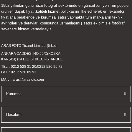
1982 yılından günümüze fotoğraf sektöründe en güncel ,en yeni, en populer
UALTI KILIF
MIXER
ları
ürünleri düşük fiyat ,kaliteli hizmet politikasını ilke edinerek en rekabetçi
fiyatlarla perakende ve kurumsal satış yapmakta tüm markaların teknik
eri
OPARLÖR
arı
ayrıntıları ve detayları konusunda uzmanlaşmış satış ekibimizle fotoğraf
severlere hizmet vermekteyiz.
UCULAR
ARAS FOTO Ticaret Limited Şirketi
M
İZÖR
ANKARA CADDESİ NO 59/C(KOSKA
KARŞISI) (34112) SİRKECİ-İSTANBUL
UARLARI
TEL
0212 528 31 20
/
0212 520 95 72
FAX
0212 520 89 93
EKNOLOJİ
MAIL
aras@arasfoto.com
ARLARI
Kurumsal
SUARI
Hesabım
UARI