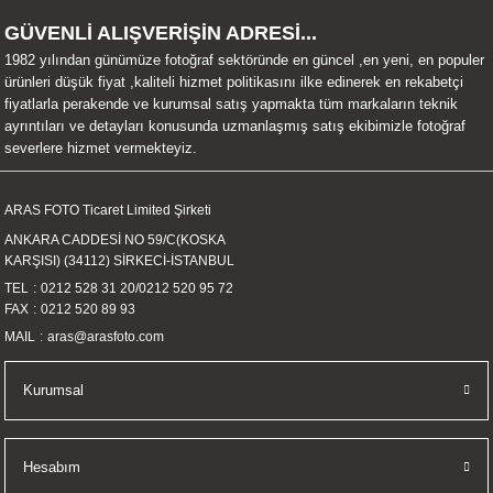
UALTI KILIF
MIXER
ları
GÜVENLİ ALIŞVERİŞİN ADRESİ...
1982 yılından günümüze fotoğraf sektöründe en güncel ,en yeni, en populer
eri
OPARLÖR
arı
ürünleri düşük fiyat ,kaliteli hizmet politikasını ilke edinerek en rekabetçi
fiyatlarla perakende ve kurumsal satış yapmakta tüm markaların teknik
ayrıntıları ve detayları konusunda uzmanlaşmış satış ekibimizle fotoğraf
UCULAR
severlere hizmet vermekteyiz.
M
İZÖR
ARAS FOTO Ticaret Limited Şirketi
ANKARA CADDESİ NO 59/C(KOSKA
UARLARI
KARŞISI) (34112) SİRKECİ-İSTANBUL
TEL
0212 528 31 20
/
0212 520 95 72
EKNOLOJİ
FAX
0212 520 89 93
MAIL
aras@arasfoto.com
ARLARI
Kurumsal
SUARI
UARI
Hesabım