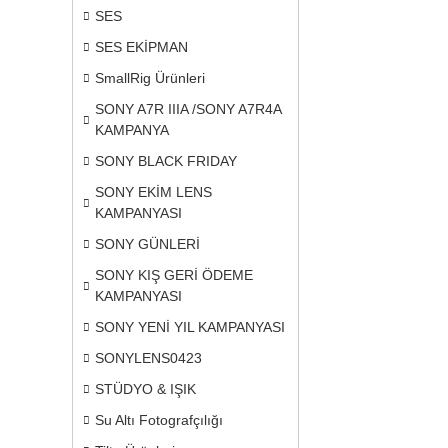
SES
SES EKİPMAN
SmallRig Ürünleri
SONY A7R IIIA /SONY A7R4A
KAMPANYA
SONY BLACK FRIDAY
SONY EKİM LENS
KAMPANYASI
SONY GÜNLERİ
SONY KIŞ GERİ ÖDEME
KAMPANYASI
SONY YENİ YIL KAMPANYASI
SONYLENS0423
STÜDYO & IŞIK
Su Altı Fotografçılığı