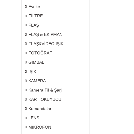
Evoke
FİLTRE
FLAŞ
FLAŞ & EKİPMAN
FLAŞ&VİDEO IŞIK
FOTOĞRAF
GIMBAL
IŞIK
KAMERA
Kamera Pil & Şarj
KART OKUYUCU
Kumandalar
LENS
MİKROFON