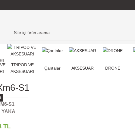
,VE
TRIPOD VE
Çantalar
AKSESUAR
DRONE
RI
AKSESUARI
Xm6-S1
i
M6-S1
 YAKA
ONU
3 TL