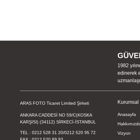
GÜVEN
1982 yılın
edinerek e
uzmanlaşmı
Kurumsal
ARAS FOTO Ticaret Limited Şirketi
Anasayfa
ANKARA CADDESİ NO 59/C(KOSKA
KARŞISI) (34112) SİRKECİ-İSTANBUL
Hakkımızd
TEL
0212 528 31 20
/
0212 520 95 72
Vizyon
FAX
0212 520 89 93