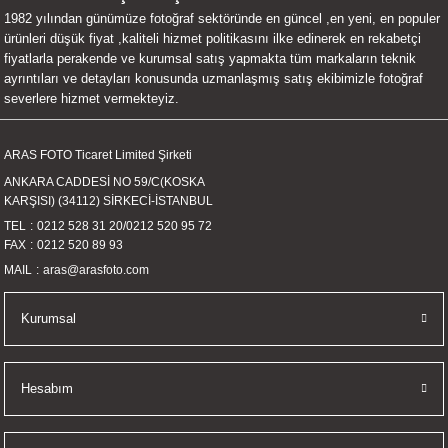
1982 yılından günümüze fotoğraf sektöründe en güncel ,en yeni, en populer
UALTI KILIF
MIXER
ları
ürünleri düşük fiyat ,kaliteli hizmet politikasını ilke edinerek en rekabetçi
fiyatlarla perakende ve kurumsal satış yapmakta tüm markaların teknik
eri
OPARLÖR
arı
ayrıntıları ve detayları konusunda uzmanlaşmış satış ekibimizle fotoğraf
severlere hizmet vermekteyiz.
UCULAR
ARAS FOTO Ticaret Limited Şirketi
M
İZÖR
ANKARA CADDESİ NO 59/C(KOSKA
KARŞISI) (34112) SİRKECİ-İSTANBUL
UARLARI
TEL
0212 528 31 20
/
0212 520 95 72
FAX
0212 520 89 93
EKNOLOJİ
MAIL
aras@arasfoto.com
ARLARI
Kurumsal
SUARI
Hesabım
UARI