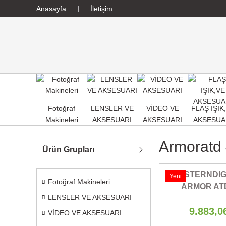
Anasayfa
İletişim
Fotoğraf
LENSLER VE
VİDEO VE
FLAŞ IŞIK
Makineleri
AKSESUARI
AKSESUARI
AKSESUA
Armoratd 
Ürün Grupları
WESTERNDIG
Yeni
Fotoğraf Makineleri
ARMOR AT
LENSLER VE AKSESUARI
TAŞINABİLİR 
9.883,0
VİDEO VE AKSESUARI