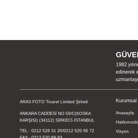
GÜVEN
1982 yılın
edinerek e
uzmanlaşmı
Kurumsal
ARAS FOTO Ticaret Limited Şirketi
Anasayfa
ANKARA CADDESİ NO 59/C(KOSKA
KARŞISI) (34112) SİRKECİ-İSTANBUL
Hakkımızd
TEL
0212 528 31 20
/
0212 520 95 72
Vizyon
FAX
0212 520 89 93