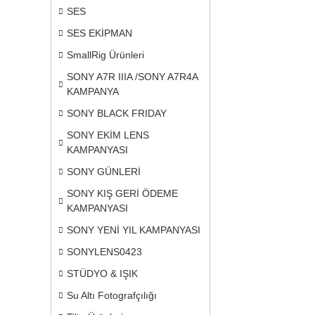
SES
SES EKİPMAN
SmallRig Ürünleri
SONY A7R IIIA /SONY A7R4A
KAMPANYA
SONY BLACK FRIDAY
SONY EKİM LENS
KAMPANYASI
SONY GÜNLERİ
SONY KIŞ GERİ ÖDEME
KAMPANYASI
SONY YENİ YIL KAMPANYASI
SONYLENS0423
STÜDYO & IŞIK
Su Altı Fotografçılığı