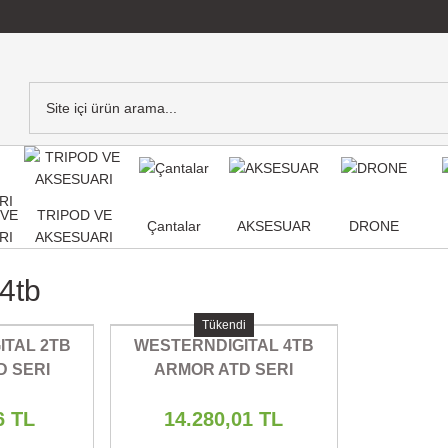
,VE
TRIPOD VE
Çantalar
AKSESUAR
DRONE
RI
AKSESUARI
4tb
Tükendi
ITAL 2TB
WESTERNDIGITAL 4TB
D SERI
ARMOR ATD SERI
HARD DISK
TAŞINABİLİR HARD DISK
6 TL
14.280,01 TL