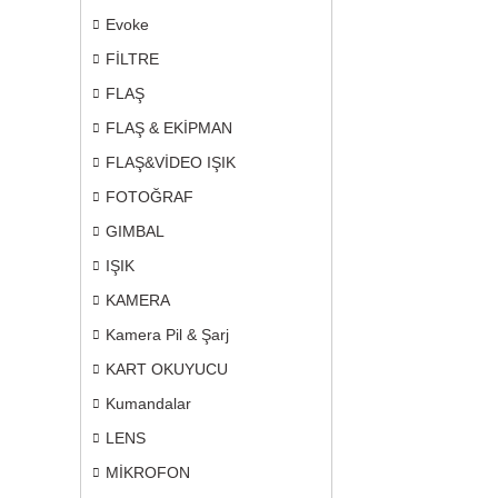
Evoke
FİLTRE
FLAŞ
FLAŞ & EKİPMAN
FLAŞ&VİDEO IŞIK
FOTOĞRAF
GIMBAL
IŞIK
KAMERA
Kamera Pil & Şarj
KART OKUYUCU
Kumandalar
LENS
MİKROFON