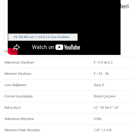
OSS Özellikleri
FE 200-600 mm f / 5,6-6,3 G Ürün Özellikleri
Odak Uzaklığı
200 Ila 600 Mm
Maksimum Diyafram
F / 5.6 Ila 6.3
Minimum Diyafram
F / 32 - 36
Lens Bağlantısı
Sony E
Format Uyumluluğu
Bütün Çerçeve
Bakış Açısı
12 ° 30 'ila 4 ° 10'
Maksimum Büyütme
0.66x
Minimum Odak Mesafesi
7.87 '/ 2.4 M