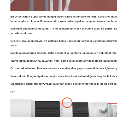
Bir Direct Drive Super Sonic dalgalı Motor (DDSSM) AF sistemi, hızlı, sessiz ve h
kılma sağlar ve Linear Response MF ayrıca daha doğal ve sezgisel manuel netleme 
Minimum odaklanma mesafesi 7.9 've maksimum 0.66x büyütme oranı ile portre, ka
yararlanabilirsiniz.
Netleme aralığı sınırlayıcı ve netleme tutma kontrolleri hareketli konuların fotoğra
sunar.
Dahili yakınlaştırma tasarımı daha sezgisel ve konforlu kullanım için yakınlaştırma
Toz ve hava koşullarına dayanıklı yapı, sert çekim koşullarında merceği kullanmakt
Ön mercek elemanı, lekelere ve toza cam yüzeyine yapışmasını önlemek için koruya
Yuvarlak bir 11 uçlu diyafram, seçici odak teknikleri kullanıldığında hoş bir bokeh k
Çıkarılabilir döner tripod yuvası, yataydan dikey çekim yönlerine hızlı geçiş sağlar.
Len