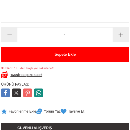
UALTI KILIF
MIXER
ları
eri
OPARLÖR
arı
UCULAR
M
İZÖR
Sepete Ekle
UARLARI
33.367,87 TL den başlayan taksitlerle!!
TAKSİT SEÇENEKLERİ
EKNOLOJİ
ÜRÜNÜ PAYLAŞ:
ARLARI
SUARI
Yorum Yaz
Tavsiye Et
UARI
GÜVENLİ ALIŞVERİŞ