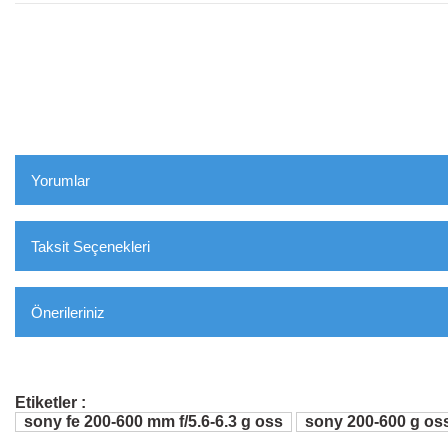
Yorumlar
Taksit Seçenekleri
Bu Ürüne Ilk Yorumu Siz 
Önerileriniz
Yorum Yaz
Bu Ürünün Fiyat Bilgisi, Resim, Ürün Açıklamalarında Ve Diğer Konularda
Kullanarak Tarafımıza Iletebilirsiniz.
Etiketler :
sony fe 200-600 mm f/5.6-6.3 g oss
sony 200-600 g oss 
20 X 8 X 7 " Inch(50
Görüş Ve Önerileriniz Için Teşekkür Ederiz.