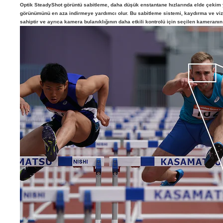
Optik SteadyShot görüntü sabitleme, daha düşük enstantane hızlarında elde çekim 
görünümünü en aza indirmeye yardımcı olur. Bu sabitleme sistemi, kaydırma ve viz
sahiptir ve ayrıca kamera bulanıklığının daha etkili kontrolü için seçilen kameranın s