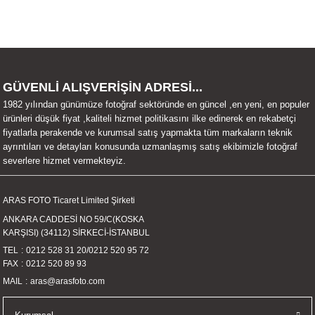
Ürün Resmi Kalitesiz, Bozuk Veya Görüntülenemiyor.
Ürün Açıklamasında Eksik Bilgiler Bulunuyor.
GÜVENLİ ALIŞVERİŞİN ADRESİ...
Ürün Bilgilerinde Hatalar Bulunuyor.
1982 yılından günümüze fotoğraf sektöründe en güncel ,en yeni, en populer
Ürün Fiyatı Diğer Sitelerden Daha Pahalı.
ürünleri düşük fiyat ,kaliteli hizmet politikasını ilke edinerek en rekabetçi
fiyatlarla perakende ve kurumsal satış yapmakta tüm markaların teknik
Bu Ürüne Benzer Farklı Alternatifler Olmalı.
ayrıntıları ve detayları konusunda uzmanlaşmış satış ekibimizle fotoğraf
severlere hizmet vermekteyiz.
ARAS FOTO Ticaret Limited Şirketi
ANKARA CADDESİ NO 59/C(KOSKA
KARŞISI) (34112) SİRKECİ-İSTANBUL
Gönder
TEL
0212 528 31 20
/
0212 520 95 72
FAX
0212 520 89 93
MAIL
aras@arasfoto.com