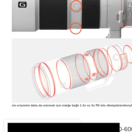
sin erişimini daha da artırmak için isteğe bağlı 1.4x ve 2x FE tele dönüştürücüleriy
Sony FE 200-60