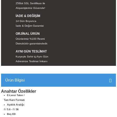
256bit SSL Sertifikası ile
İKLERİ
Alışverişleriniz Güvende!
İADE & DEĞİŞİM
RI
14 Gün Boyunca
İade & Değim Garantisi
 VE 2 AKSESUAR
ORJİNAL ÜRÜN
Ürünlerimiz %100 Resmi
 AKSESUAR
Distrubütör garantisindedir.
AYNI GÜN TESLİMAT
Kuryeyle Sehir içi Aynı Gün
Adresinize Teslimat İmkanı
LİK
Ürün Bilgisi
AR
Anahtar Özellikler
Tİ
E-Lensi Takın /
Tam Kare Formatı
Açıklık Aralığı:
TANDI
f / 5.6 - f / 36
Beş ED