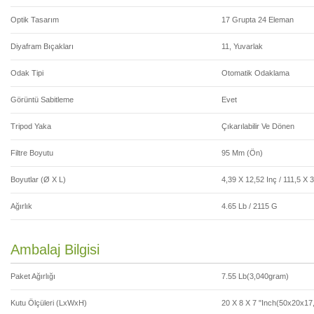
Optik Tasarım
17 Grupta 24 Eleman
Diyafram Bıçakları
11, Yuvarlak
Odak Tipi
Otomatik Odaklama
Görüntü Sabitleme
Evet
Tripod Yaka
Çıkarılabilir Ve Dönen
Filtre Boyutu
95 Mm (Ön)
Boyutlar (ø X L)
4,39 X 12,52 Inç / 111,5 X
Ağırlık
4.65 Lb / 2115 G
Ambalaj Bilgisi
Paket Ağırlığı
7.55 Lb(3,040gram)
Kutu Ölçüleri (LxWxH)
20 X 8 X 7 "inch(50x20x17