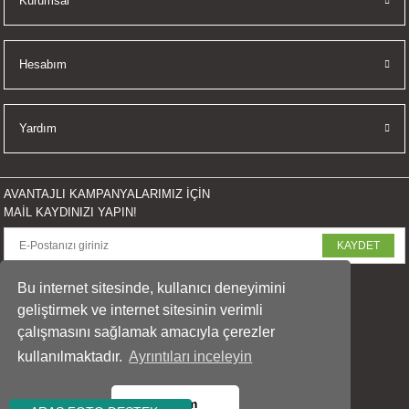
Kurumsal
Hesabım
Yardım
AVANTAJLI KAMPANYALARIMIZ İÇİN
MAİL KAYDINIZI YAPIN!
KAYDET
SOSYAL MEDYADA PAYLAŞ
Bu internet sitesinde, kullanıcı deneyimini
geliştirmek ve internet sitesinin verimli
çalışmasını sağlamak amacıyla çerezler
kullanılmaktadır.
Ayrıntıları inceleyin
© 2023 arasfoto.com
Tüm Hakları Saklıdır.
Tamam