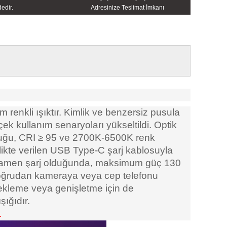
edir.
Adresinize Teslimat İmkanı
am renkli ışıktır. Kimlik ve benzersiz pusula
k kullanım senaryoları yükseltildi. Optik
uğu, CRI ≥ 95 ve 2700K-6500K renk
rlikte verilen USB Type-C şarj kablosuyla
l tamamen şarj olduğunda, maksimum güç 130
a doğrudan kameraya veya cep telefonu
 ekleme veya genişletme için de
şığıdır.
.