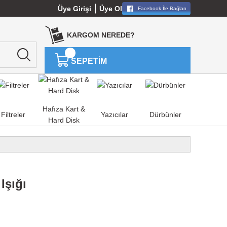
Üye Girişi
Üye Ol
Facebook İle Bağlan
KARGOM NEREDE?
SEPETİM
Hafıza Kart &
Filtreler
Yazıcılar
Dürbünler
Hard Disk
Işığı