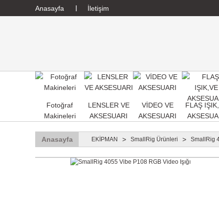
Anasayfa
İletişim
Fotoğraf
LENSLER VE
VİDEO VE
FLAŞ IŞIK
Makineleri
AKSESUARI
AKSESUARI
AKSESUA
Anasayfa
EKİPMAN
SmallRig Ürünleri
SmallRig 