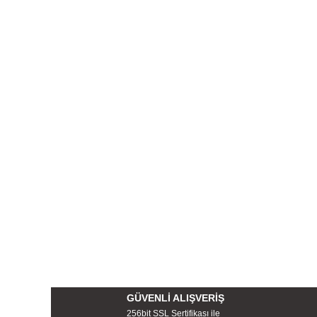
GÜVENLİ ALIŞVERİŞ
256bit SSL Sertifikası ile