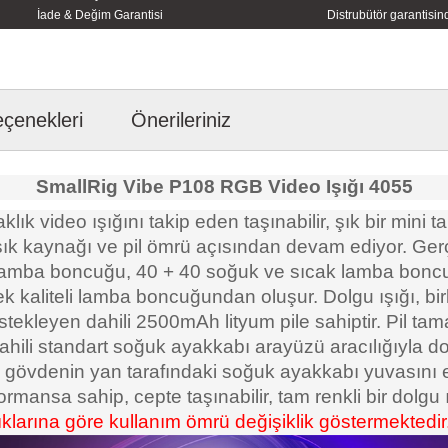
İade & Değim Garantisi
Distrubütör garantisind
eçenekleri
Önerileriniz
SmallRig Vibe P108 RGB Video Işığı 4055
lık video ışığını takip eden taşınabilir, şık bir mini t
ık kaynağı ve pil ömrü açısından devam ediyor. Gerçe
lamba boncuğu, 40 + 40 soğuk ve sıcak lamba bonc
ek kaliteli lamba boncuğundan oluşur. Dolgu ışığı, bi
destekleyen dahili 2500mAh lityum pile sahiptir. Pi
, dahili standart soğuk ayakkabı arayüzü aracılığıyl
a, gövdenin yan tarafındaki soğuk ayakkabı yuvasını
ormansa sahip, cepte taşınabilir, tam renkli bir dolgu ı
klarına göre kullanım ömrü değişiklik göstermektedir