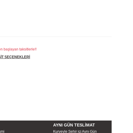
n başlayan taksitlerle!!
İT SEÇENEKLERİ
AYNI GÜN TESLİMAT
smi
Kuryeyle Sehir içi Aynı Gün