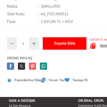
Marka
SMALLRİG
Stok Kodu
ed_FDCA68511
Fiyat
1.915,80 TL + KDV
635,09 TL de
Sepete Ekle
TAKS
ÜRÜNÜ PAYLAŞ:
Yorum Yaz
Tavsiye Et
İADE & DEĞİŞİM
ORJİNAL ÜRÜN
14 Gün Boyunca
Ürünlerimiz %100 Re