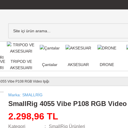
,VE
TRIPOD VE
Çantalar
AKSESUAR
DRONE
RI
AKSESUARI
4055 Vibe P108 RGB Video Işığı
Marka
SMALLRİG
SmallRig 4055 Vibe P108 RGB Video 
2.298,96 TL
Kategori
SmallRig Ürünleri