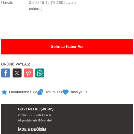
Havale
3.390,16 TL (%3,00 havale
UALTI KILIF
MIXER
ları
indirimi)
eri
OPARLÖR
arı
UCULAR
Gelince Haber Ver
M
İZÖR
ÜRÜNÜ PAYLAŞ:
UARLARI
EKNOLOJİ
Yorum Yaz
Tavsiye Et
ARLARI
GÜVENLİ ALIŞVERİŞ
SUARI
256bit SSL Sertifikası ile
Alışverişleriniz Güvende!
UARI
İADE & DEĞİŞİM