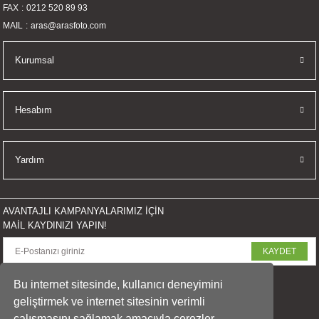
FAX
0212 520 89 93
MAIL
aras@arasfoto.com
Kurumsal
Hesabım
Yardım
AVANTAJLI KAMPANYALARIMIZ İÇİN
MAİL KAYDINIZI YAPIN!
KAYDET
SOSYAL MEDYADA PAYLAŞ
Bu internet sitesinde, kullanıcı deneyimini
geliştirmek ve internet sitesinin verimli
çalışmasını sağlamak amacıyla çerezler