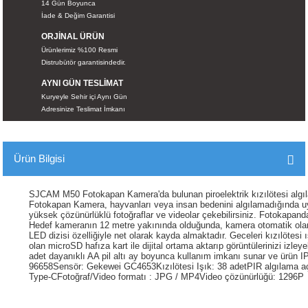
14 Gün Boyunca
İKLERİ
İade & Değim Garantisi
ORJİNAL ÜRÜN
RI
Ürünlerimiz %100 Resmi
Distrubütör garantisindedir.
 VE 2 AKSESUAR
AYNI GÜN TESLİMAT
Kuryeyle Sehir içi Aynı Gün
Adresinize Teslimat İmkanı
 AKSESUAR
Ürün Bilgisi
LİK
SJCAM M50 Fotokapan Kamera'da bulunan piroelektrik kızılötesi algı
Fotokapan Kamera, hayvanları veya insan bedenini algılamadığında uyk
AR
yüksek çözünürlüklü fotoğraflar ve videolar çekebilirsiniz. Fotokapan
Hedef kameranın 12 metre yakınında olduğunda, kamera otomatik olar
LED dizisi özelliğiyle net olarak kayda almaktadır. Geceleri kızılötesi
olan microSD hafıza kart ile dijital ortama aktarıp görüntülerinizi izl
Tİ
adet dayanıklı AA pil altı ay boyunca kullanım imkanı sunar ve ürün
96658Sensör: Gekewei GC4653Kızılötesi Işık: 38 adetPIR algılama açı
Type-CFotoğraf/Video formatı : JPG / MP4Video çözünürlüğü: 1296P
TANDI