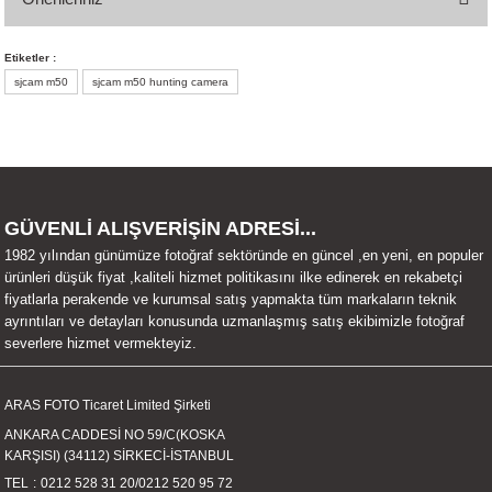
Yorum Yaz
Bu ürünün fiyat bilgisi, resim, ürün açıklamalarında ve diğer konularda
Etiketler :
yetersiz gördüğünüz noktaları öneri formunu kullanarak tarafımıza
sjcam m50
sjcam m50 hunting camera
iletebilirsiniz.
Görüş ve önerileriniz için teşekkür ederiz.
Ürün resmi kalitesiz, bozuk veya görüntülenemiyor.
Ürün açıklamasında eksik bilgiler bulunuyor.
GÜVENLİ ALIŞVERİŞİN ADRESİ...
Ürün bilgilerinde hatalar bulunuyor.
1982 yılından günümüze fotoğraf sektöründe en güncel ,en yeni, en populer
Ürün fiyatı diğer sitelerden daha pahalı.
ürünleri düşük fiyat ,kaliteli hizmet politikasını ilke edinerek en rekabetçi
Bu ürüne benzer farklı alternatifler olmalı.
fiyatlarla perakende ve kurumsal satış yapmakta tüm markaların teknik
ayrıntıları ve detayları konusunda uzmanlaşmış satış ekibimizle fotoğraf
severlere hizmet vermekteyiz.
ARAS FOTO Ticaret Limited Şirketi
Gönder
ANKARA CADDESİ NO 59/C(KOSKA
KARŞISI) (34112) SİRKECİ-İSTANBUL
TEL
0212 528 31 20
/
0212 520 95 72