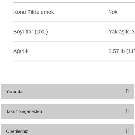
Konu Filtrelemek
Yok
Boyutlar (DxL)
Yaklaşık. 
Ağırlık
2.57 lb (11
Yorumlar
Taksit Seçenekleri
Bu ürüne ilk yorumu siz yapın!
Önerileriniz
Yorum Yaz