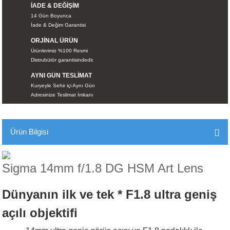
İADE & DEĞİŞİM
İKLERİ
14 Gün Boyunca
İade & Değim Garantisi
RI
ORJİNAL ÜRÜN
Ürünlerimiz %100 Resmi
 VE 2 AKSESUAR
Distrubütör garantisindedir.
AYNI GÜN TESLİMAT
 AKSESUAR
Kuryeyle Sehir içi Aynı Gün
Adresinize Teslimat İmkanı
Ürün Bilgisi
LİK
AR
Sigma 14mm f/1.8 DG HSM Art Lens
Tİ
Dünyanın ilk ve tek * F1.8 ultra geniş
açılı objektifi
TANDI