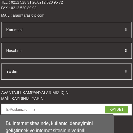
TEL
0212 528 31 20
/
0212 520 95 72
FAX
0212 520 89 93
MAIL
aras@arasfoto.com
Kurumsal
Hesabım
Yardım
AVANTAJLI KAMPANYALARIMIZ İÇİN
MAİL KAYDINIZI YAPIN!
KAYDET
SOSYAL MEDYADA PAYLAŞ
Bu internet sitesinde, kullanıcı deneyimini
geliştirmek ve internet sitesinin verimli