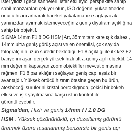
İster yıldızlı gece sahneleri, ister etkileyici perspektife sahip
sahil manzaraları çekiyor olun, ISO değerini yükseltmeden
örtücü hızını artırarak hareket yakalamanızı sağlayacak,
yanınızdan ayırmak istemeyeceğiniz geniş diyafram açıklığına
sahip bir objektif.
SIGMA 14mm F1.8 DG HSM| Art, 35mm tam kare ışık dairesi,
14mm ultra geniş görüş açısı ve en önemlisi, çok sayıda
fotoğrafçının uzun süredir beklediği, F1.8 açıklığı ile ilk kez F2
bariyerini aşan gerçek yüksek hızlı ultra-geniş açılı objektif. 14
mm değerini kapsayan zoom objektifler mevcut olmasına
rağmen, F1.8 parlaklığını sağlayan geniş çap, eşsiz bir
avantajdır. Yüksek örtücü hızının ötesine geçen bu ürün,
ateşböceği sürülerini kristal berraklığında, çekici bir bokeh
etkisi ve ışık yayılmasına karşı üstün kontrol ile
görüntüleyebilir.
Sigma'dan
, Hızlı ve geniş
14mm f / 1.8 DG
HSM
, Yüksek çözünürlüklü, iyi düzeltilmiş görüntü
üretmek üzere tasarlanmış benzersiz bir geniş açı