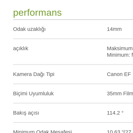
performans
Odak uzaklığı
14mm
açıklık
Maksimum: 
Minimum: f
Kamera Dağı Tipi
Canon EF
Biçimi Uyumluluk
35mm Film 
Bakış açısı
114.2 °
Minimum Odak Mesafesi
10.63 "(27