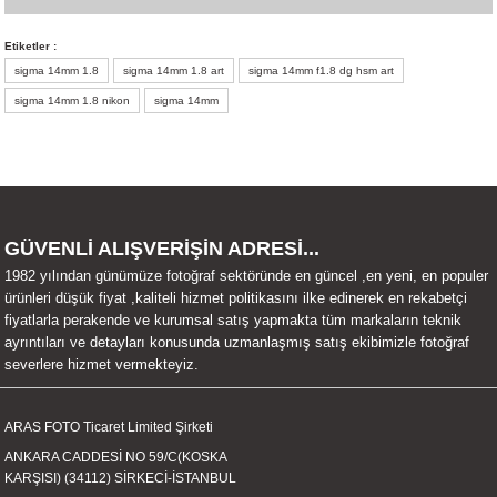
Bu ürünün fiyat bilgisi, resim, ürün açıklamalarında ve diğer konularda
Etiketler :
yetersiz gördüğünüz noktaları öneri formunu kullanarak tarafımıza
sigma 14mm 1.8
sigma 14mm 1.8 art
sigma 14mm f1.8 dg hsm art
iletebilirsiniz.
Görüş ve önerileriniz için teşekkür ederiz.
sigma 14mm 1.8 nikon
sigma 14mm
Ürün resmi kalitesiz, bozuk veya görüntülenemiyor.
Ürün açıklamasında eksik bilgiler bulunuyor.
Ürün bilgilerinde hatalar bulunuyor.
GÜVENLİ ALIŞVERİŞİN ADRESİ...
Ürün fiyatı diğer sitelerden daha pahalı.
1982 yılından günümüze fotoğraf sektöründe en güncel ,en yeni, en populer
Bu ürüne benzer farklı alternatifler olmalı.
ürünleri düşük fiyat ,kaliteli hizmet politikasını ilke edinerek en rekabetçi
fiyatlarla perakende ve kurumsal satış yapmakta tüm markaların teknik
ayrıntıları ve detayları konusunda uzmanlaşmış satış ekibimizle fotoğraf
severlere hizmet vermekteyiz.
Gönder
ARAS FOTO Ticaret Limited Şirketi
ANKARA CADDESİ NO 59/C(KOSKA
KARŞISI) (34112) SİRKECİ-İSTANBUL