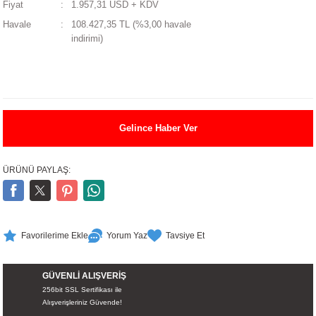
Fiyat
1.957,31 USD + KDV
UALTI KILIF
MIXER
ları
Havale
108.427,35 TL (%3,00 havale
indirimi)
eri
OPARLÖR
arı
UCULAR
M
İZÖR
Gelince Haber Ver
UARLARI
ÜRÜNÜ PAYLAŞ:
EKNOLOJİ
ARLARI
Yorum Yaz
Tavsiye Et
SUARI
GÜVENLİ ALIŞVERİŞ
256bit SSL Sertifikası ile
UARI
Alışverişleriniz Güvende!