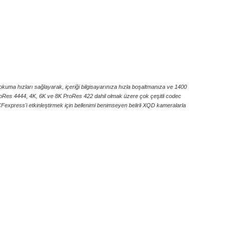
kuma hızları sağlayarak, içeriği bilgisayarınıza hızla boşaltmanıza ve 1400
roRes 4444, 4K, 6K ve 8K ProRes 422 dahil olmak üzere çok çeşitli codec
 CFexpress'i etkinleştirmek için bellenimi benimseyen belirli XQD kameralarla