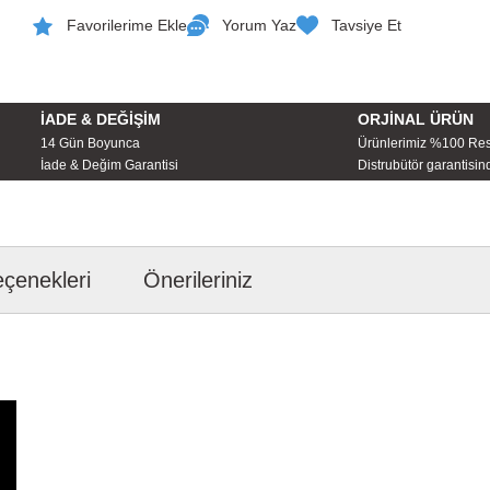
Yorum Yaz
Tavsiye Et
İADE & DEĞİŞİM
ORJİNAL ÜRÜN
14 Gün Boyunca
Ürünlerimiz %100 Re
İade & Değim Garantisi
Distrubütör garantisind
eçenekleri
Önerileriniz