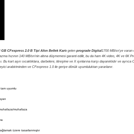
 GB CFexpress 2.0 B Tipi Altın Bellek Kartı
gelen
prograde Digital
1700 MB/sn'ye varan o
zma hızının 140 MB/sn'nin altına düşmemesi garanti edilir, bu da ham 4K video, 4K ve 6K P
ı. Bu kart aşırı sıcaklıklara, darbelere, titreşime ve X ışınlarına karşı dayanıklıdır ve ayrıca
eyici arabiriminden ve CFexpress 1.0 ile geriye dönük uyumluluktan yararlanır.
a tam uyumlu
ayarı
al muhafaza/muhafaza
ma
sağlamak üzere tasarlanmıştır