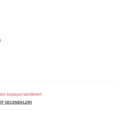
D
en başlayan taksitlerle!!
İT SEÇENEKLERİ