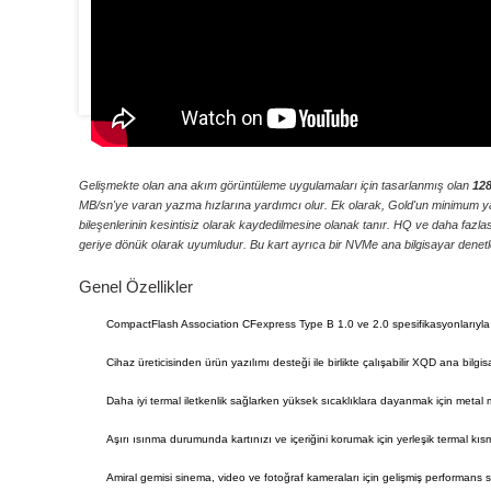
ProGrade Dijital 128GB CFexpress Tip B Hafıza
Kartı (ALTIN)
Gelişmekte olan ana akım görüntüleme uygulamaları için tasarlanmış olan
128
MB/sn'ye varan yazma hızlarına yardımcı olur. Ek olarak, Gold'un minimum ya
bileşenlerinin kesintisiz olarak kaydedilmesine olanak tanır. HQ ve daha fazlas
geriye dönük olarak uyumludur. Bu kart ayrıca bir NVMe ana bilgisayar denetl
Genel Özellikler
CompactFlash Association CFexpress Type B 1.0 ve 2.0 spesifikasyonlarıyl
Cihaz üreticisinden ürün yazılımı desteği ile birlikte çalışabilir XQD ana bilgis
Daha iyi termal iletkenlik sağlarken yüksek sıcaklıklara dayanmak için met
Aşırı ısınma durumunda kartınızı ve içeriğini korumak için yerleşik termal kıs
Amiral gemisi sinema, video ve fotoğraf kameraları için gelişmiş performans 