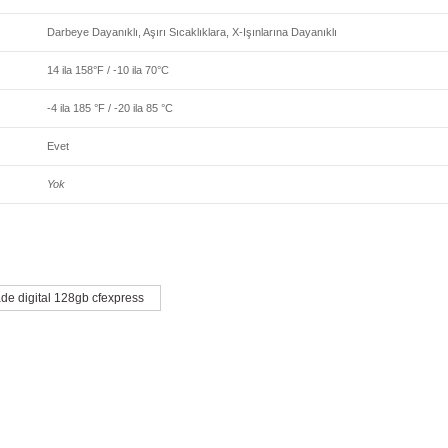
Darbeye Dayanıklı, Aşırı Sıcaklıklara, X-Işınlarına Dayanıklı
14 ila 158°F / -10 ila 70°C
-4 ila 185 °F / -20 ila 85 °C
Evet
Yok
larda yetersiz gördüğünüz noktaları öneri formunu kullanarak tarafımıza iletebil
de digital 128gb cfexpress
Bu ürüne ilk yorumu siz yapın!
Yorum Yaz