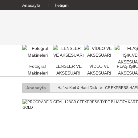
Anasayfa
İletişim
Fotoğraf
LENSLER VE
VİDEO VE
FLAŞ IŞIK
Makineleri
AKSESUARI
AKSESUARI
AKSESUA
Anasayfa
Hafıza Kart & Hard Disk
CF EXPRESS HAFI