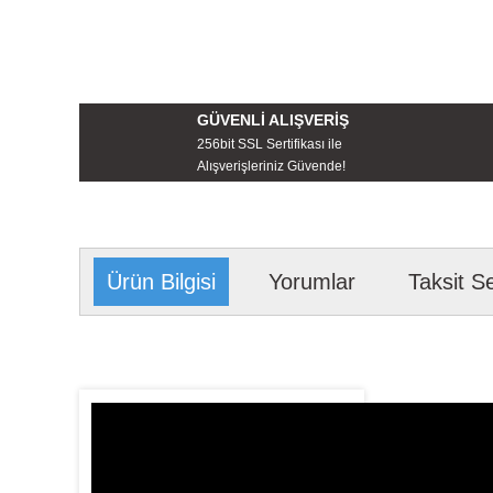
GÜVENLİ ALIŞVERİŞ
256bit SSL Sertifikası ile
Alışverişleriniz Güvende!
Ürün Bilgisi
Yorumlar
Taksit S