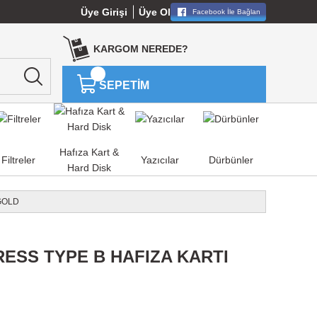
Üye Girişi
Üye Ol
Facebook İle Bağlan
KARGOM NEREDE?
SEPETİM
Hafıza Kart &
Filtreler
Yazıcılar
Dürbünler
Hard Disk
GOLD
ESS TYPE B HAFIZA KARTI