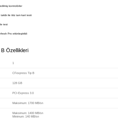
dilmiş kontrolörler
akibi ile titiz tam kart testi
de test
resh Pro etkinleştirildi
 Özellikleri
1
CFexpress Tip B
128 GB
PCI-Express 3.0
Maksimum: 1700 MB/sn
Maksimum: 1400 MB/sn
Minimum: 140 MB/sn