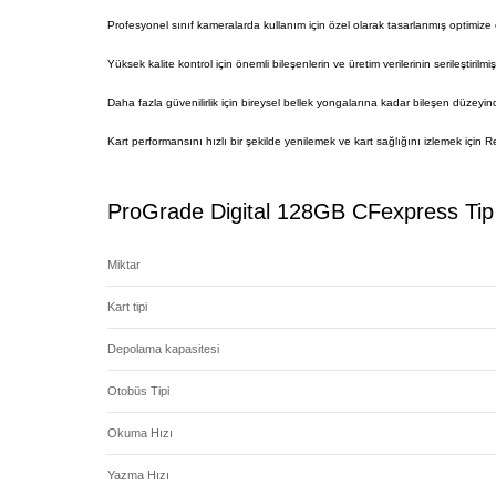
Profesyonel sınıf kameralarda kullanım için özel olarak tasarlanmış optimize e
Yüksek kalite kontrol için önemli bileşenlerin ve üretim verilerinin serileştirilmiş t
Daha fazla güvenilirlik için bireysel bellek yongalarına kadar bileşen düzeyin
Kart performansını hızlı bir şekilde yenilemek ve kart sağlığını izlemek için Ref
ProGrade Digital 128GB CFexpress Tip B
Miktar
Kart tipi
Depolama kapasitesi
Otobüs Tipi
Okuma Hızı
Yazma Hızı