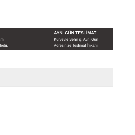
AYNI GÜN TESLİMAT
smi
Kuryeyle Sehir içi Aynı Gün
edir.
Adresinize Teslimat İmkanı