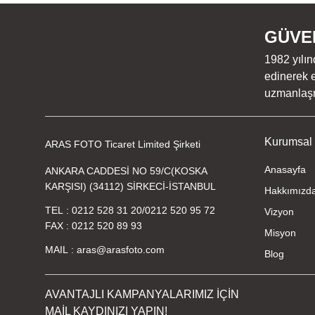
Bu ürüne benzer farklı alternatifler olmalı.
GÜVEN
1982 yılın
edinerek e
uzmanlaşmı
Kurumsal
ARAS FOTO Ticaret Limited Şirketi
Anasayfa
ANKARA CADDESİ NO 59/C(KOSKA
KARŞISI) (34112) SİRKECİ-İSTANBUL
Hakkımızd
TEL
0212 528 31 20
/
0212 520 95 72
Vizyon
FAX
0212 520 89 93
Misyon
MAIL
aras@arasfoto.com
Blog
AVANTAJLI KAMPANYALARIMIZ İÇİN
MAİL KAYDINIZI YAPIN!