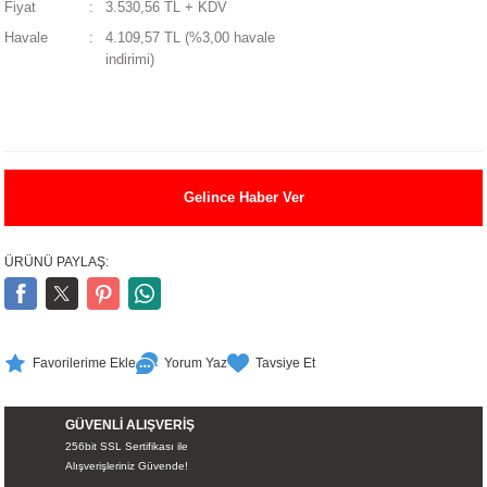
Fiyat
3.530,56 TL + KDV
UALTI KILIF
MIXER
ları
Havale
4.109,57 TL (%3,00 havale
indirimi)
eri
OPARLÖR
arı
UCULAR
M
İZÖR
Gelince Haber Ver
UARLARI
ÜRÜNÜ PAYLAŞ:
EKNOLOJİ
ARLARI
Yorum Yaz
Tavsiye Et
SUARI
GÜVENLİ ALIŞVERİŞ
256bit SSL Sertifikası ile
UARI
Alışverişleriniz Güvende!