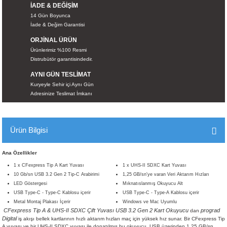
İADE & DEĞİŞİM
İKLERİ
14 Gün Boyunca
İade & Değim Garantisi
RI
ORJİNAL ÜRÜN
Ürünlerimiz %100 Resmi
 VE 2 AKSESUAR
Distrubütör garantisindedir.
AYNI GÜN TESLİMAT
 AKSESUAR
Kuryeyle Sehir içi Aynı Gün
Adresinize Teslimat İmkanı
Ürün Bilgisi
LİK
Ana Özellikler
AR
1 x CFexpress Tip A Kart Yuvası
1 x UHS-II SDXC Kart Yuvası
10 Gb/sn USB 3.2 Gen 2 Tip-C Arabirimi
1,25 GB/sn'ye varan Veri Aktarım Hızları
Tİ
LED Göstergesi
Mıknatıslanmış Okuyucu Alt
USB Type-C - Type-C Kablosu içerir
USB Type-C - Type-A Kablosu içerir
Metal Montaj Plakası İçerir
Windows ve Mac Uyumlu
TANDI
CFexpress Tip A & UHS-II SDXC Çift Yuvası USB 3.2 Gen 2 Kart Okuyucu
prograd
dan
Digital
iş akışı bellek kartlarının hızlı aktarım hızları maç için yüksek hız sunar. Bir CFexpress Tip
A yuvası ve bir UHS-II SDXC yuvası ile donatılmış bu okuyucu, USB üzerinden 1,25 GB/sn