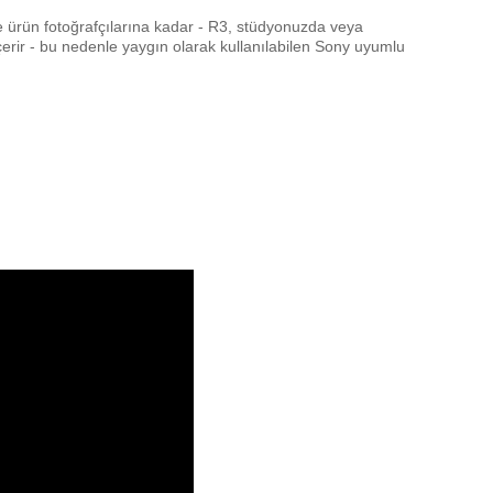
e ürün fotoğrafçılarına kadar - R3, stüdyonuzda veya
çerir - bu nedenle yaygın olarak kullanılabilen Sony uyumlu