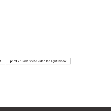
irsiniz.
t
phottix nuada s vled video led light review