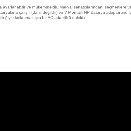
ca ayarlanabilir ve mükemmeldir. Makyaj sanatçılarından, seçmenlere v
ryalarla çalışır (dahil değildir) ve V Montajlı NP Batarya adaptörünü i
ktriğiyle kullanmak için bir AC adaptörü dahildir.