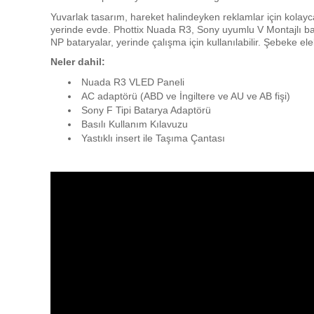
Yuvarlak tasarım, hareket halindeyken reklamlar için kolay
yerinde evde. Phottix Nuada R3, Sony uyumlu V Montajlı bata
NP bataryalar, yerinde çalışma için kullanılabilir. Şebeke ele
Neler dahil:
Nuada R3 VLED Paneli
AC adaptörü (ABD ve İngiltere ve AU ve AB fişi)
Sony F Tipi Batarya Adaptörü
Basılı Kullanım Kılavuzu
Yastıklı insert ile Taşıma Çantası