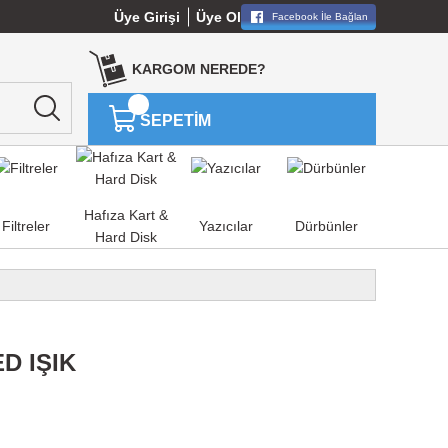
Üye Girişi
Üye Ol
Facebook İle Bağlan
KARGOM NEREDE?
SEPETİM
Hafıza Kart &
Filtreler
Yazıcılar
Dürbünler
Hard Disk
D IŞIK