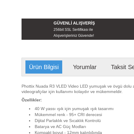
GÜVENLİ ALIŞVERİŞ
256bit SSL Sertifikası ile
Alışverişleriniz Güvende!
Ürün Bilgisi
Yorumlar
Taksit S
Phottix Nuada R3 VLED Video LED yumuşak ve övgü dolu anca
videografçılar için kullanımı kolaydır ve mükemmeldir.
Özellikler:
40 W yassı ışık için yumuşak ışık tasarımı
Mükemmel renk - 95+ CRI derecesi
Dijital Parlaklık ve Sıcaklık Kontrolü
Batarya ve AC Güç Modları
Kompakt boyut - 12mm kalınlığında