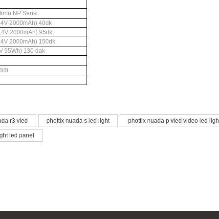
örlü NP Serisi
7,4V 2000mAh) 40dk
7,4V 2000mAh) 95dk
7,4V 2000mAh) 150dk
4V 95Wh) 130 dak
33mm
larda yetersiz gördüğünüz noktaları öneri formunu kullanarak tarafımıza iletebil
ada r3 vled
phottix nuada s led light
phottix nuada p vled video led ligh
Bu ürüne ilk yorumu siz yapın!
ight led panel
Yorum Yaz