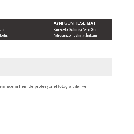
AYNI GÜN TESLİMAT
smi
Kuryeyle Sehir içi Aynı Gün
edir.
Adresinize Teslimat İmkanı
hem acemi hem de profesyonel fotoğrafçılar ve