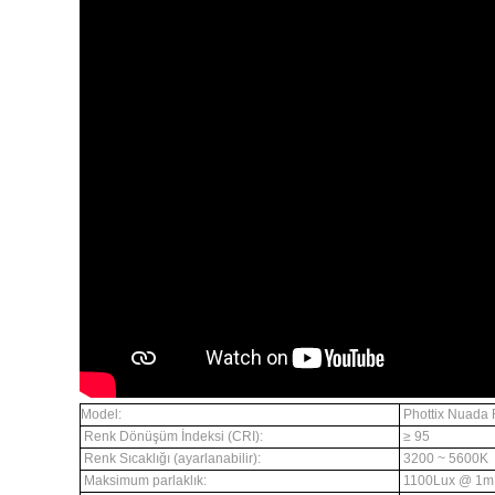
Model:
Phottix Nuada
Renk Dönüşüm İndeksi (CRI):
≥ 95
Renk Sıcaklığı (ayarlanabilir):
3200 ~ 5600K
Maksimum parlaklık:
1100Lux @ 1m