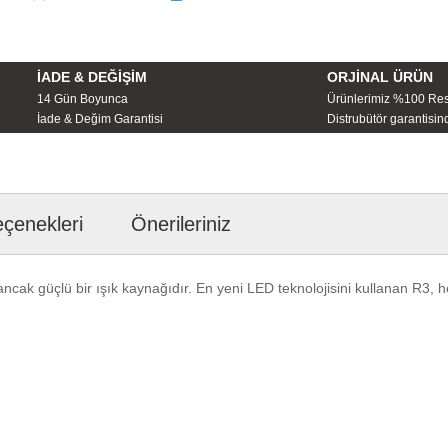
İADE & DEĞİŞİM
ORJİNAL ÜRÜN
14 Gün Boyunca
Ürünlerimiz %100 Re
İade & Değim Garantisi
Distrubütör garantisind
eçenekleri
Önerileriniz
k güçlü bir ışık kaynağıdır. En yeni LED teknolojisini kullanan R3, 