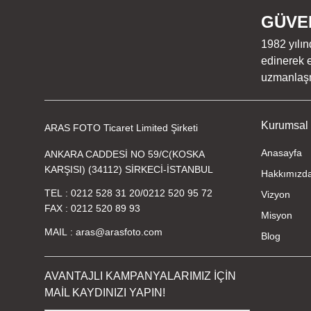
GÜVEN
1982 yılın
edinerek e
uzmanlaşmı
Kurumsal
ARAS FOTO Ticaret Limited Şirketi
Anasayfa
ANKARA CADDESİ NO 59/C(KOSKA
KARŞISI) (34112) SİRKECİ-İSTANBUL
Hakkımızd
TEL
0212 528 31 20
/
0212 520 95 72
Vizyon
FAX
0212 520 89 93
Misyon
MAIL
aras@arasfoto.com
Blog
AVANTAJLI KAMPANYALARIMIZ İÇİN
MAİL KAYDINIZI YAPIN!