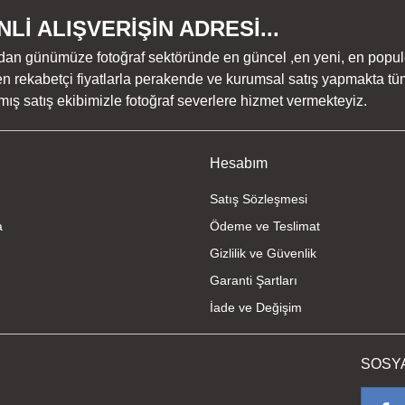
Lİ ALIŞVERİŞİN ADRESİ...
dan günümüze fotoğraf sektöründe en güncel ,en yeni, en populer ü
n rekabetçi fiyatlarla perakende ve kurumsal satış yapmakta tüm
Gönder
ş satış ekibimizle fotoğraf severlere hizmet vermekteyiz.
Hesabım
Satış Sözleşmesi
a
Ödeme ve Teslimat
Gizlilik ve Güvenlik
Garanti Şartları
İade ve Değişim
SOSY