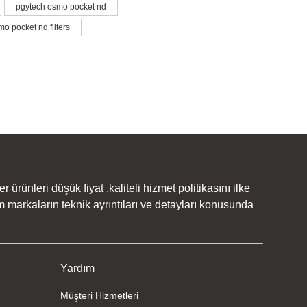
pgytech osmo pocket nd
o pocket nd filters
rünleri düşük fiyat ,kaliteli hizmet politikasını ilke
 markaların teknik ayrıntıları ve detayları konusunda
Yardım
Müşteri Hizmetleri