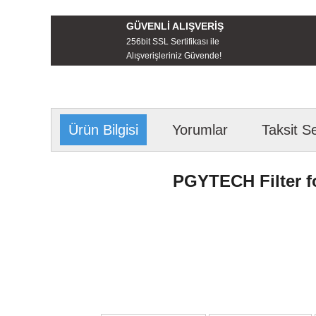
GÜVENLİ ALIŞVERİŞ
256bit SSL Sertifikası ile
Alışverişleriniz Güvende!
Ürün Bilgisi
Yorumlar
Taksit S
PGYTECH Filter f
Bu ürünün fiyat bilgisi, resim, ürün açıklamalarında ve diğer konu