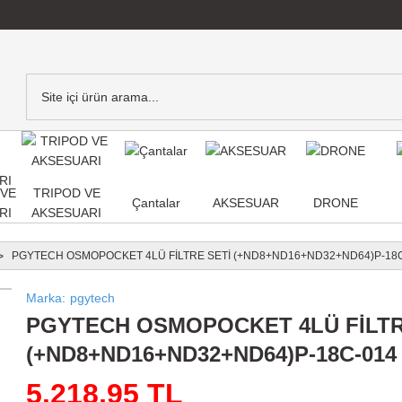
,VE
TRIPOD VE
Çantalar
AKSESUAR
DRONE
RI
AKSESUARI
PGYTECH OSMOPOCKET 4LÜ FİLTRE SETİ (+ND8+ND16+ND32+ND64)P-18
Marka
pgytech
PGYTECH OSMOPOCKET 4LÜ FİLTR
(+ND8+ND16+ND32+ND64)P-18C-014
5.218,95 TL