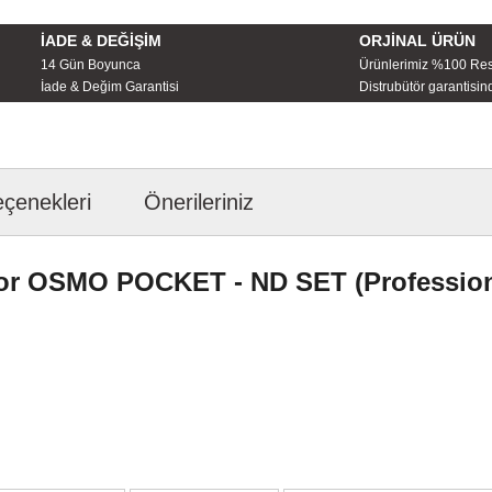
İADE & DEĞİŞİM
ORJİNAL ÜRÜN
14 Gün Boyunca
Ürünlerimiz %100 Re
İade & Değim Garantisi
Distrubütör garantisind
eçenekleri
Önerileriniz
or OSMO POCKET - ND SET (Professiona
larda yetersiz gördüğünüz noktaları öneri formunu kullanarak tarafımıza iletebil