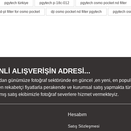
pgytech türkiye
pgytech p-18c-012
pgytech osmo pocket nd filter
Bu ürüne ilk yorumu siz yapın!
-pl filter for osmo pocket
dji osmo pocket nd filter pgytech
pgytech osm
Yorum Yaz
Lİ ALIŞVERİŞİN ADRESİ...
dan günümüze fotoğraf sektöründe en güncel ,en yeni, en populer ü
n rekabetçi fiyatlarla perakende ve kurumsal satış yapmakta tüm
Gönder
ş satış ekibimizle fotoğraf severlere hizmet vermekteyiz.
Hesabım
Satış Sözleşmesi