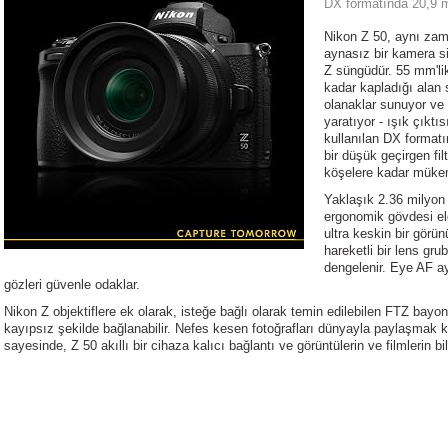
DX formatında 20,9 m
Nikon Z 50, aynı zam
aynasız bir kamera sis
Z süngüdür. 55 mm'li
kadar kapladığı alan
olanaklar sunuyor ve 
yaratıyor - ışık çıktı
kullanılan DX format
bir düşük geçirgen fil
köşelere kadar mükem
Yaklaşık 2.36 milyon 
ergonomik gövdesi e
ultra keskin bir gör
hareketli bir lens gru
dengelenir. Eye AF ay
gözleri güvenle odaklar.
Nikon Z objektiflere ek olarak, isteğe bağlı olarak temin edilebilen FTZ bayone
kayıpsız şekilde bağlanabilir. Nefes kesen fotoğrafları dünyayla paylaşmak 
sayesinde, Z 50 akıllı bir cihaza kalıcı bağlantı ve görüntülerin ve filmlerin bi