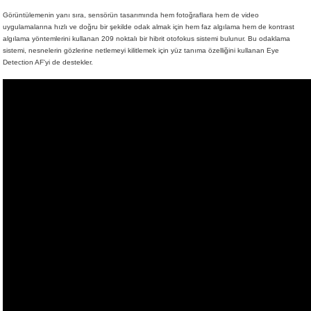
Görüntülemenin yanı sıra, sensörün tasarımında hem fotoğraflara hem de video
uygulamalarına hızlı ve doğru bir şekilde odak almak için hem faz algılama hem de kontrast
algılama yöntemlerini kullanan 209 noktalı bir hibrit otofokus sistemi bulunur. Bu odaklama
sistemi, nesnelerin gözlerine netlemeyi kilitlemek için yüz tanıma özelliğini kullanan Eye
Detection AF'yi de destekler.