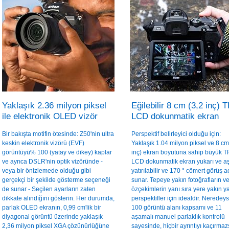
Yaklaşık 2.36 milyon piksel
Eğilebilir 8 cm (3,2 inç) 
ile elektronik OLED vizör
LCD dokunmatik ekran
Bir bakışta motifin ötesinde: Z50'nin ultra
Perspektif belirleyici olduğu için:
keskin elektronik vizörü (EVF)
Yaklaşık 1.04 milyon piksel ve 8 cm
görüntüyü% 100 (yatay ve dikey) kaplar
inç) ekran boyutuna sahip büyük T
ve ayrıca DSLR'nin optik vizöründe -
LCD dokunmatik ekran yukarı ve a
veya bir önizlemede olduğu gibi
yatırılabilir ve 170 ° cömert görüş aç
gerçekçi bir şekilde gösterme seçeneği
sunar. Tepeye yakın fotoğrafların v
de sunar - Seçilen ayarların zaten
özçekimlerin yanı sıra yere yakın ya
dikkate alındığını gösterin. Her durumda,
perspektifler için idealdir. Nerede
parlak OLED ekranın, 0,99 cm'lik bir
100 görüntü alanı kapsamı ve 11
diyagonal görüntü üzerinde yaklaşık
aşamalı manuel parlaklık kontrolü
2,36 milyon piksel XGA çözünürlüğüne
sayesinde, hiçbir ayrıntıyı kaçırmaz