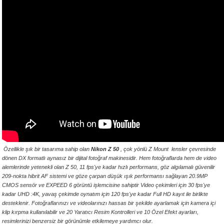
Özellikle şık bir tasarıma sahip olan
Nikon Z 50
, çok yönlü Z Mount lensler çevresinde
dönen DX formatlı aynasız bir dijital fotoğraf makinesidir. Hem fotoğraflarda hem de video
alemlerinde yetenekli olan Z 50, 11 fps'ye kadar hızlı performans, göz algılamalı güvenilir
209-nokta hibrit AF sistemi ve göze çarpan düşük ışık performansı sağlayan 20.9MP
CMOS sensör ve EXPEED 6 görüntü işlemcisine sahiptir Video çekimleri için 30 fps'ye
kadar
UHD :4K, yavaş çekimde oynatım için 120 fps'ye kadar Full HD kayıt ile birlikte
desteklenir. Fotoğraflarınızı ve videolarınızı hassas bir şekilde ayarlamak için kamera içi
klip kırpma kullanılabilir ve 20 Yaratıcı Resim Kontrolleri ve 10 Özel Efekt ayarları,
resimlerinizi benzersiz bir görünümle etkilemeye yardımcı olur.