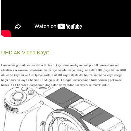
UHD 4K Video Kayıt
Hareketsiz görüntülerden daha fazlasını kaydetme özelliğine sahip Z 50, yavaş hareket
efektleri için kamera dosyalarını kameraya kaydetme yeteneği ile birlikte 30 fps'ye kadar UHD
4K video kaydını ve 120 fps'ye kadar Full HD kaydı destekler hafıza kartlarına veya isteğe
bağlı harici bir kayıt cihazına HDMI çıkışı ile. Fotoğraf makinesinde hızlandırılmış çekim de
bitmiş UHD 4K video dosyasının doğrudan kameradan üretilmesi ile mümkündür.