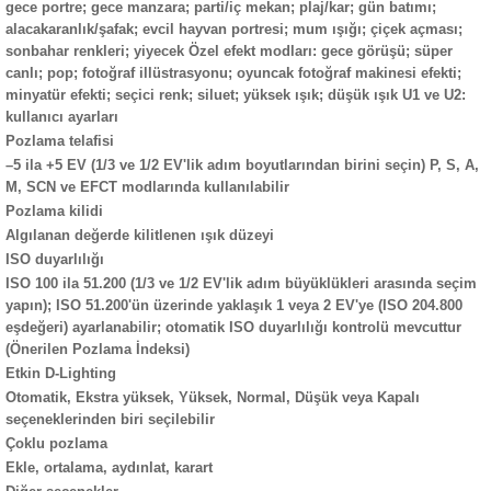
gece portre; gece manzara; parti/iç mekan; plaj/kar; gün batımı;
alacakaranlık/şafak; evcil hayvan portresi; mum ışığı; çiçek açması;
sonbahar renkleri; yiyecek Özel efekt modları: gece görüşü; süper
canlı; pop; fotoğraf illüstrasyonu; oyuncak fotoğraf makinesi efekti;
minyatür efekti; seçici renk; siluet; yüksek ışık; düşük ışık U1 ve U2:
kullanıcı ayarları
Pozlama telafisi
–5 ila +5 EV (1/3 ve 1/2 EV'lik adım boyutlarından birini seçin) P, S, A,
M, SCN ve EFCT modlarında kullanılabilir
Pozlama kilidi
Algılanan değerde kilitlenen ışık düzeyi
ISO duyarlılığı
ISO 100 ila 51.200 (1/3 ve 1/2 EV'lik adım büyüklükleri arasında seçim
yapın); ISO 51.200'ün üzerinde yaklaşık 1 veya 2 EV'ye (ISO 204.800
eşdeğeri) ayarlanabilir; otomatik ISO duyarlılığı kontrolü mevcuttur
(Önerilen Pozlama İndeksi)
Etkin D-Lighting
Otomatik, Ekstra yüksek, Yüksek, Normal, Düşük veya Kapalı
seçeneklerinden biri seçilebilir
Çoklu pozlama
Ekle, ortalama, aydınlat, karart