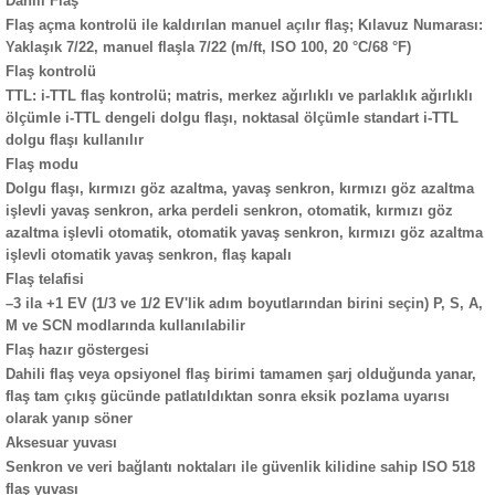
Dahili Flaş
Flaş açma kontrolü ile kaldırılan manuel açılır flaş; Kılavuz Numarası:
Yaklaşık 7/22, manuel flaşla 7/22 (m/ft, ISO 100, 20 °C/68 °F)
Flaş kontrolü
TTL: i-TTL flaş kontrolü; matris, merkez ağırlıklı ve parlaklık ağırlıklı
ölçümle i-TTL dengeli dolgu flaşı, noktasal ölçümle standart i-TTL
dolgu flaşı kullanılır
Flaş modu
Dolgu flaşı, kırmızı göz azaltma, yavaş senkron, kırmızı göz azaltma
işlevli yavaş senkron, arka perdeli senkron, otomatik, kırmızı göz
azaltma işlevli otomatik, otomatik yavaş senkron, kırmızı göz azaltma
işlevli otomatik yavaş senkron, flaş kapalı
Flaş telafisi
–3 ila +1 EV (1/3 ve 1/2 EV'lik adım boyutlarından birini seçin) P, S, A,
M ve SCN modlarında kullanılabilir
Flaş hazır göstergesi
Dahili flaş veya opsiyonel flaş birimi tamamen şarj olduğunda yanar,
flaş tam çıkış gücünde patlatıldıktan sonra eksik pozlama uyarısı
olarak yanıp söner
Aksesuar yuvası
Senkron ve veri bağlantı noktaları ile güvenlik kilidine sahip ISO 518
flaş yuvası