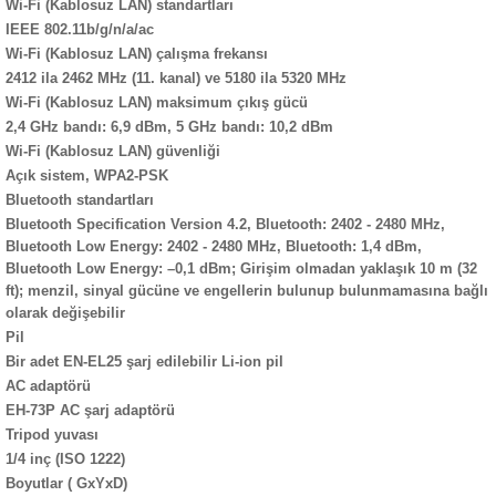
Wi-Fi (Kablosuz LAN) standartları
IEEE 802.11b/g/n/a/ac
Wi-Fi (Kablosuz LAN) çalışma frekansı
2412 ila 2462 MHz (11. kanal) ve 5180 ila 5320 MHz
Wi-Fi (Kablosuz LAN) maksimum çıkış gücü
2,4 GHz bandı: 6,9 dBm, 5 GHz bandı: 10,2 dBm
Wi-Fi (Kablosuz LAN) güvenliği
Açık sistem, WPA2-PSK
Bluetooth standartları
Bluetooth Specification Version 4.2, Bluetooth: 2402 - 2480 MHz,
Bluetooth Low Energy: 2402 - 2480 MHz, Bluetooth: 1,4 dBm,
Bluetooth Low Energy: –0,1 dBm; Girişim olmadan yaklaşık 10 m (32
ft); menzil, sinyal gücüne ve engellerin bulunup bulunmamasına bağlı
olarak değişebilir
Pil
Bir adet EN-EL25 şarj edilebilir Li-ion pil
AC adaptörü
EH-73P AC şarj adaptörü
Tripod yuvası
1/4 inç (ISO 1222)
Boyutlar ( GxYxD)