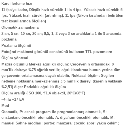
Kare ilerleme hızı
11 fps'ye kadar, Düşük hızlı sürekli: 1 ila 4 fps, Yüksek hızlı sürekli: 5
fps, Yüksek hızlı sürekli (artırılmış): 11 fps (Nikon tarafından belirtilen
test koşullarında ölçülen)
Otomatik zamanlama
2 sn, 5 sn, 10 sn, 20 sn; 0,5, 1, 2 veya 3 sn aralıklarla 1 ile 9 arasında
pozlama
Pozlama ölçümü
Fotoğraf makinesi görüntü sensörünü kullanan TTL pozometre
Ölçüm yöntemi
Matris ölçümlü Merkez ağırlıklı ölçüm: Çerçevenin ortasındaki 8
mm'lik daireye %75 ağırlık verilir; ağırlıklandırma bunun yerine tüm
çerçevenin ortalamasına dayalı olabilir, Noktasal ölçüm: Seçilen
netleme noktasına merkezlenmiş 3,5 mm'lik daireyi (karenin yaklaşık
%2,5'i) ölçer Parlaklık ağırlıklı ölçüm
Ölçüm aralığı (ISO 100, f/1,4 objektif, 20°C/68°F)
–4 ila +17 EV
Mod
Otomatik, P: esnek program ile programlanmış otomatik, S:
enstantane öncelikli otomatik, A: diyafram öncelikli otomatik, M:
manuel Sahne modları: portre; manzara; çocuk; spor; yakın çekim;