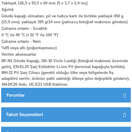
Yaklaşık 126,5 x 93,5 x 60 mm (5 x 3,7 x 2,4 inç)
Ağırlık
Gövde kapağı olmadan, pil ve hafıza kartı ile birlikte yaklaşık 450 g
(15,9 ons); yaklaşık 395 g/14 ons (yalnızca fotoğraf makinesi gövdesi)
Çalışma ortamı - Sıcaklık
0 °C ila 40 °C (+32 °F ila 104 °F)
Çalışma ortamı - Nem
%85 veya altı (yoğunlaşmasız)
Verilen aksesuarlar
BF-N1 Gövde Kapağı, DK-30 Vizör Lastiği (fotoğraf makinesi üzerinde
gelir), EN-EL25 Şarj Edilebilir Li-ion Pil (terminal kapağıyla birlikte),
MH-32 Pil Şarj Cihazı (gerekli olduğu ülke veya bölgelerde fiş
adaptörü verilir; ürünün şekli satıldığı ülkeye göre değişiklik gösterir),
AN-DC20 Askı, UC-E21 USB Kablosu
Yorumlar
Taksit Seçenekleri
Bu ürüne ilk yorumu siz yapın!