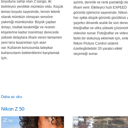
boyutuna sahip olan Z süngü, iki
ayrıntı, derinlik ve renk parlaklığı ile
belirleyici yenilikle mümkün oldu. Küçük
ilham verir. Etkileyici hızlı EXPEED
temas boyutu sayesinde, lensin teknik
görüntü işlemcisi sayesinde, Nikon
olarak mümkün olmayan sensöre
her ışıkta düşük görüntü gürültüsü 
yakınlığı mümkündür. Büyük çaptan
şaşırtıcı dinamik aralık ile son dere
dolayı, mutlak keskinliğe ve resmin
fotoğraflar ve ultra yüksek çözünürl
köşelerine kadar inanılmaz derecede
videolar sunar. Fotoğraflar ve video
yüksek detaylara ilham veren tamamen
farklı bir dokunuş eklemek için, ent
yeni lens tasarımları için alan
Nikon Picture Control sistemi
var. Kullanım konusunda talepkar
özelleştirilebilir 20 yaratıcı efekt
kullanıcıların beklentilerini karşılamak
seçeneği sunar.
için,
Daha az oku
Nikon Z 50