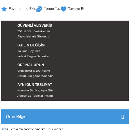
İKLERİ
Yorum Yaz
Tavsiye Et
RI
GÜVENLİ ALIŞVERİŞ
256bit SSL Sertifikası ile
 VE 2 AKSESUAR
Alışverişleriniz Güvende!
İADE & DEĞİŞİM
 AKSESUAR
14 Gün Boyunca
İade & Değim Garantisi
ORJİNAL ÜRÜN
Ürünlerimiz %100 Resmi
LİK
Distrubütör garantisindedir.
AYNI GÜN TESLİMAT
AR
Kuryeyle Sehir içi Aynı Gün
Adresinize Teslimat İmkanı
Tİ
Ürün Bilgisi
TANDI