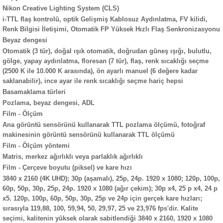
Nikon Creative Lighting System (CLS)
i-TTL flaş kontrolü, optik Gelişmiş Kablosuz Aydınlatma, FV kilidi,
Renk Bilgisi İletişimi, Otomatik FP Yüksek Hızlı Flaş Senkronizasyonu
Beyaz dengesi
Otomatik (3 tür), doğal ışık otomatik, doğrudan güneş ışığı, bulutlu,
gölge, yapay aydınlatma, floresan (7 tür), flaş, renk sıcaklığı seçme
(2500 K ile 10.000 K arasında), ön ayarlı manuel (6 değere kadar
saklanabilir), ince ayar ile renk sıcaklığı seçme hariç hepsi
Basamaklama türleri
Pozlama, beyaz dengesi, ADL
Film - Ölçüm
Ana görüntü sensörünü kullanarak TTL pozlama ölçümü, fotoğraf
makinesinin görüntü sensörünü kullanarak TTL ölçümü
Film - Ölçüm yöntemi
Matris, merkez ağırlıklı veya parlaklık ağırlıklı
Film - Çerçeve boyutu (piksel) ve kare hızı
3840 x 2160 (4K UHD); 30p (aşamalı), 25p, 24p. 1920 x 1080; 120p, 100p,
60p, 50p, 30p, 25p, 24p. 1920 x 1080 (ağır çekim); 30p x4, 25 p x4, 24 p
x5. 120p, 100p, 60p, 50p, 30p, 25p ve 24p için gerçek kare hızları;
sırasıyla 119,88, 100, 59,94, 50, 29,97, 25 ve 23,976 fps'dir. Kalite
seçimi, kalitenin yüksek olarak sabitlendiği 3840 x 2160, 1920 x 1080