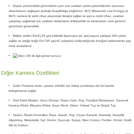
Düşük çözünürlüklü görüntülerin yanı sıra uzaktan çekim yeteneklerinin sorunsuz
aktarılmasını sağlayan yerleşik SnapBridge bağlantısı. BLE (Bluetooth Low Energy) ve
Wi-Fi, kamera ile akıllı cihaz arasındaki iletişimi sağlar ve ayrıca mobil cihaz, uzaktan
çalışmayı sağlamak için uzaktan deklanşörü tetikleyebilir ve kameradan canlı görüntü
görüntüsü gösterebilir.
Birlikte verilen EN-EL25 şarj edilebilir lityum-iyon pil, şarj başına yaklaşık 300 çekim
sağlar ve isteğe bağlı EH-73P şarj AC adaptörü kullanıldığında fotoğraf makinesinde şarj
etme desteklenir.
Diğer Kamera Özellikleri
Çoklu Pozlama modu, yaratıcı efektler için birkaç pozlamayı tek bir karede
birleştirmenizi sağlar.
Özel Efekt Modları: Gece Görüşü; Süper Canlı, Pop, Fotoğraf İllüstrasyon, Oyuncak
Kamera Efekti, Minyatür Efekti, Seçici Renk, Siluet, Yüksek Tuş ve Düşük Tuş.
Yaratıcı Resim Kontrolleri: Rüya, Sabah, Pop, Pazar, Kasvetli, Dramatik, Sessizlik,
Ağartılmış, Melankolik, Saf, Denim, Oyuncak, Sepya, Mavi, Kırmızı, Pembe, Kömür, Grafit,
İkili ve Karbon.