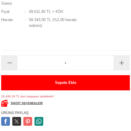
Süresi
UALTI KILIF
MIXER
ları
Fiyat
49.611,40 TL + KDV
Havale
58.343,00 TL (%2,00 havale
eri
OPARLÖR
arı
indirimi)
UCULAR
M
İZÖR
UARLARI
EKNOLOJİ
Sepete Ekle
ARLARI
16.446,18 TL den başlayan taksitlerle!!
TAKSİT SEÇENEKLERİ
SUARI
ÜRÜNÜ PAYLAŞ:
UARI