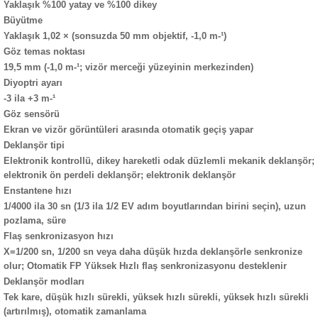
Yaklaşık %100 yatay ve %100 dikey
Büyütme
Yaklaşık 1,02 × (sonsuzda 50 mm objektif, -1,0 m-¹)
Göz temas noktası
19,5 mm (-1,0 m-¹; vizör merceği yüzeyinin merkezinden)
Diyoptri ayarı
-3 ila +3 m-¹
Göz sensörü
Ekran ve vizör görüntüleri arasında otomatik geçiş yapar
Deklanşör tipi
Elektronik kontrollü, dikey hareketli odak düzlemli mekanik deklanşör;
elektronik ön perdeli deklanşör; elektronik deklanşör
Enstantene hızı
1/4000 ila 30 sn (1/3 ila 1/2 EV adım boyutlarından birini seçin), uzun
pozlama, süre
Flaş senkronizasyon hızı
X=1/200 sn, 1/200 sn veya daha düşük hızda deklanşörle senkronize
olur; Otomatik FP Yüksek Hızlı flaş senkronizasyonu desteklenir
Deklanşör modları
Tek kare, düşük hızlı sürekli, yüksek hızlı sürekli, yüksek hızlı sürekli
(artırılmış), otomatik zamanlama