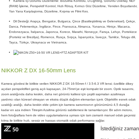
Kamera İçi Görüntü Düzenleme: Bozulma Kontrolü, D-Lighting, Görüntü Overlay, NEF
(RAW) İşleme, Perspektif Kontrol, Hızlı Rötuş, Kırmızı Göz Düzeltme, Yeniden Boyutlandır,
Yan Yana Karşılaştırma, Düzeltme, Kırpma ve Filmi Kes.
Dil Desteği: Arapça, Bengalce, Bulgarca, Çince (Basitleştirilmiş ve Geleneksel), Çekçe,
Danca, Felemenkçe, İngilizce, Fince, Fransızca, Almanca, Yunanca, Hintçe, Macarca,
Endonezyaca, İtalyanca, Japonca, Korece, Marathi, Norveççe, Farsça, Lehçe, Portekizce
(Portekiz ve Brezilya), Romence, Rusça, Sırpça, İspanyolca, İsveççe, Tamilce, Telugu dili,
Tayca, Türkçe, Ukraynaca ve Vietnamca.
NIKKOR Z DX 16-50mm Lens
Kamera gövdesi ile birlikte verilen NIKKOR Z DX 16-50mm f / 3.5-6.3 VR lensi; özellikle dikey
açıdan perspektifleri geniş açılı kapsayan, 24-75mm'ye eşit kompakt bir zoom. Optik tasarımı,
zoom aralığında daha keskin, daha net görüntü kalitesi için çeşitli sapmaları azaltmaya
yardımcı olan küresel olmayan ve ekstra düşük dağılım elemanları içerir. Objektifin esnek odak
uzaklığı aralığı, daha keskin elde çekim için kamera sarsıntısının görünümünü 4,5 durağa
kadar en aza indiren Titreşim Azaltma görüntü sabitlemesi ile tamamlanıyor. Bir adım motoru,
hem fotoğraflara hem de video uygulamalarına uyması için tam zamanlı manuel odak geçersiz
kılma ile birlikte hızlı, sessiz ve hassas otomatik odak performansı sağlar.
İstediğiniz zaman