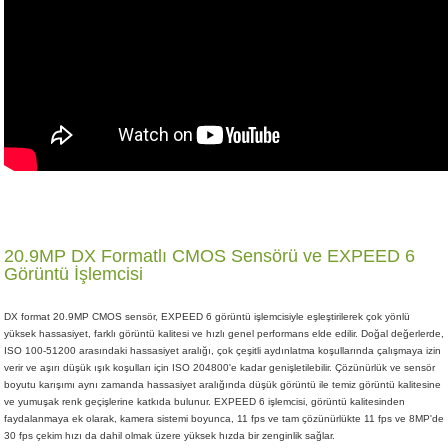
20.9MP DX Formatlı CMOS Sensörü ve EXPEED 6
Görüntü İşlemcisi
DX format 20.9MP CMOS sensör, EXPEED 6 görüntü işlemcisiyle eşleştirilerek çok yönlü
yüksek hassasiyet, farklı görüntü kalitesi ve hızlı genel performans elde edilir. Doğal değerlerde,
ISO 100-51200 arasındaki hassasiyet aralığı, çok çeşitli aydınlatma koşullarında çalışmaya izin
verir ve aşırı düşük ışık koşulları için ISO 204800'e kadar genişletilebilir. Çözünürlük ve sensör
boyutu karışımı aynı zamanda hassasiyet aralığında düşük görüntü ile temiz görüntü kalitesine
ve yumuşak renk geçişlerine katkıda bulunur. EXPEED 6 işlemcisi, görüntü kalitesinden
faydalanmaya ek olarak, kamera sistemi boyunca, 11 fps ve tam çözünürlükte 11 fps ve 8MP'de
30 fps çekim hızı da dahil olmak üzere yüksek hızda bir zenginlik sağlar.