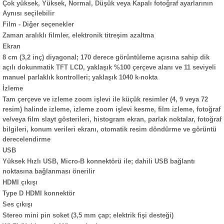
Çok yüksek, Yüksek, Normal, Düşük veya Kapalı fotoğraf ayarlarının
Aynısı seçilebilir
Film - Diğer seçenekler
Zaman aralıklı filmler, elektronik titreşim azaltma
Ekran
8 cm (3,2 inç) diyagonal; 170 derece görüntüleme açısına sahip dik
açılı dokunmatik TFT LCD, yaklaşık %100 çerçeve alanı ve 11 seviyeli
manuel parlaklık kontrolleri; yaklaşık 1040 k-nokta
İzleme
Tam çerçeve ve izleme zoom işlevi ile küçük resimler (4, 9 veya 72
resim) halinde izleme, izleme zoom işlevi kesme, film izleme, fotoğraf
ve/veya film slayt gösterileri, histogram ekran, parlak noktalar, fotoğraf
bilgileri, konum verileri ekranı, otomatik resim döndürme ve görüntü
derecelendirme
USB
Yüksek Hızlı USB, Micro-B konnektörü ile; dahili USB bağlantı
noktasına bağlanması önerilir
HDMI çıkışı
Type D HDMI konnektör
Ses çıkışı
Stereo mini pin soket (3,5 mm çap; elektrik fişi desteği)