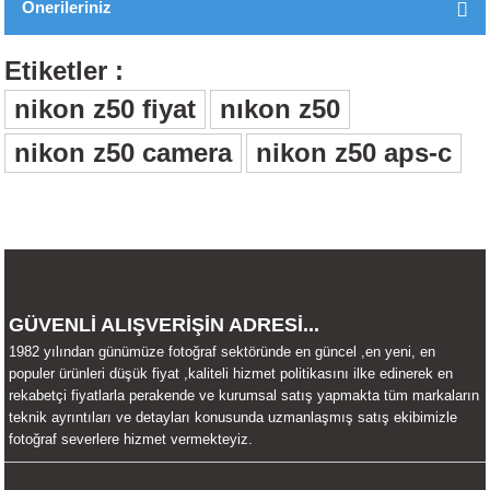
Önerileriniz
Yorum Yaz
Bu ürünün fiyat bilgisi, resim, ürün açıklamalarında ve diğer
Etiketler :
konularda yetersiz gördüğünüz noktaları öneri formunu kullanarak
tarafımıza iletebilirsiniz.
nikon z50 fiyat
nıkon z50
Görüş ve önerileriniz için teşekkür ederiz.
nikon z50 camera
nikon z50 aps-c
Ürün resmi kalitesiz, bozuk veya görüntülenemiyor.
Ürün açıklamasında eksik bilgiler bulunuyor.
Ürün bilgilerinde hatalar bulunuyor.
Ürün fiyatı diğer sitelerden daha pahalı.
Bu ürüne benzer farklı alternatifler olmalı.
GÜVENLİ ALIŞVERİŞİN ADRESİ...
1982 yılından günümüze fotoğraf sektöründe en güncel ,en yeni, en
populer ürünleri düşük fiyat ,kaliteli hizmet politikasını ilke edinerek en
rekabetçi fiyatlarla perakende ve kurumsal satış yapmakta tüm markaların
Gönder
teknik ayrıntıları ve detayları konusunda uzmanlaşmış satış ekibimizle
fotoğraf severlere hizmet vermekteyiz.