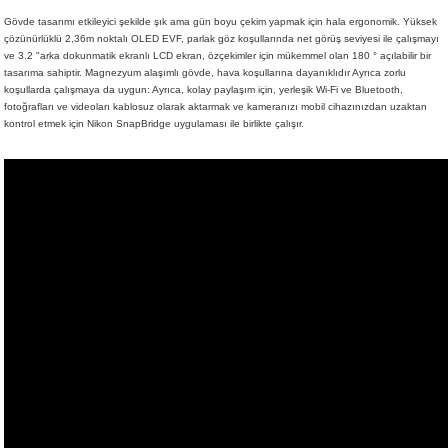
Gövde tasarımı etkileyici şekilde şık ama gün boyu çekim yapmak için hala ergonomik. Yüksek
çözünürlüklü 2,36m noktalı OLED EVF, parlak göz koşullarında net görüş seviyesi ile çalışmayı
ve 3.2 "arka dokunmatik ekranlı LCD ekran, özçekimler için mükemmel olan 180 ° açılabilir bir
tasarıma sahiptir. Magnezyum alaşımlı gövde, hava koşullarına dayanıklıdır Ayrıca zorlu
koşullarda çalışmaya da uygun: Ayrıca, kolay paylaşım için, yerleşik Wi-Fi ve Bluetooth,
fotoğrafları ve videoları kablosuz olarak aktarmak ve kameranızı mobil cihazınızdan uzaktan
kontrol etmek için Nikon SnapBridge uygulaması ile birlikte çalışır.