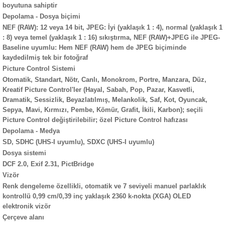
boyutuna sahiptir
Depolama - Dosya biçimi
NEF (RAW): 12 veya 14 bit, JPEG: İyi (yaklaşık 1 : 4), normal (yaklaşık 1
: 8) veya temel (yaklaşık 1 : 16) sıkıştırma, NEF (RAW)+JPEG ile JPEG-
Baseline uyumlu: Hem NEF (RAW) hem de JPEG biçiminde
kaydedilmiş tek bir fotoğraf
Picture Control Sistemi
Otomatik, Standart, Nötr, Canlı, Monokrom, Portre, Manzara, Düz,
Kreatif Picture Control'ler (Hayal, Sabah, Pop, Pazar, Kasvetli,
Dramatik, Sessizlik, Beyazlatılmış, Melankolik, Saf, Kot, Oyuncak,
Sepya, Mavi, Kırmızı, Pembe, Kömür, Grafit, İkili, Karbon); seçili
Picture Control değiştirilebilir; özel Picture Control hafızası
Depolama - Medya
SD, SDHC (UHS-I uyumlu), SDXC (UHS-I uyumlu)
Dosya sistemi
DCF 2.0, Exif 2.31, PictBridge
Vizör
Renk dengeleme özellikli, otomatik ve 7 seviyeli manuel parlaklık
kontrollü 0,99 cm/0,39 inç yaklaşık 2360 k-nokta (XGA) OLED
elektronik vizör
Çerçeve alanı