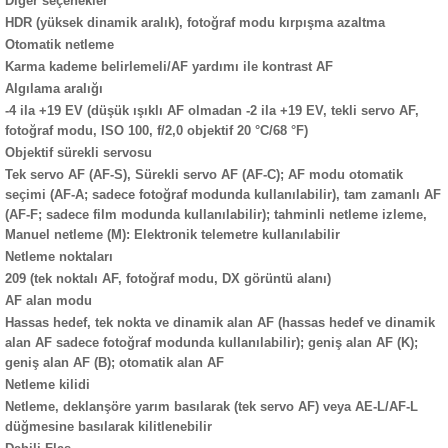
Diğer seçenekler
HDR (yüksek dinamik aralık), fotoğraf modu kırpışma azaltma
Otomatik netleme
Karma kademe belirlemeli/AF yardımı ile kontrast AF
Algılama aralığı
-4 ila +19 EV (düşük ışıklı AF olmadan -2 ila +19 EV, tekli servo AF,
fotoğraf modu, ISO 100, f/2,0 objektif 20 °C/68 °F)
Objektif sürekli servosu
Tek servo AF (AF-S), Sürekli servo AF (AF-C); AF modu otomatik
seçimi (AF-A; sadece fotoğraf modunda kullanılabilir), tam zamanlı AF
(AF-F; sadece film modunda kullanılabilir); tahminli netleme izleme,
Manuel netleme (M): Elektronik telemetre kullanılabilir
Netleme noktaları
209 (tek noktalı AF, fotoğraf modu, DX görüntü alanı)
AF alan modu
Hassas hedef, tek nokta ve dinamik alan AF (hassas hedef ve dinamik
alan AF sadece fotoğraf modunda kullanılabilir); geniş alan AF (K);
geniş alan AF (B); otomatik alan AF
Netleme kilidi
Netleme, deklanşöre yarım basılarak (tek servo AF) veya AE-L/AF-L
düğmesine basılarak kilitlenebilir