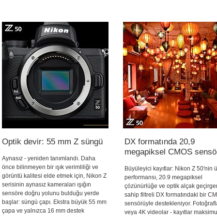
Optik devir: 55 mm Z süngü
DX formatında 20,9
megapiksel CMOS sensö
Aynasız - yeniden tanımlandı. Daha
önce bilinmeyen bir ışık verimliliği ve
Büyüleyici kayıtlar: Nikon Z 50'nin 
görüntü kalitesi elde etmek için, Nikon Z
performansı, 20.9 megapiksel
serisinin aynasız kameraları ışığın
çözünürlüğe ve optik alçak geçirge
sensöre doğru yolunu bulduğu yerde
sahip filtreli DX formatındaki bir 
başlar: süngü çapı. Ekstra büyük 55 mm
sensörüyle destekleniyor. Fotoğrafl
çapa ve yalnızca 16 mm destek
veya 4K videolar - kayıtlar maksim