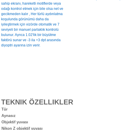
sahip ekranı, hareketli motiflerde veya
odağı kontrol etmek için bile olsa net ve
gecikmeden kalır , Her türlü aydınlatma
koşulunda görünümü daha da
iyileştirmek için vizörde otomatik ve 7
seviyeli bir manuel parlaklık kontrolü
bulunur. Ayrıca 1.02'lik bir büyütme
faktörü sunar ve -3 ila +3 dpt arasında
diyoptri ayarına izin verir.
TEKNIK ÖZELLIKLER
Tür
Aynasız
Objektif yuvası
Nikon Z objektif yuvası