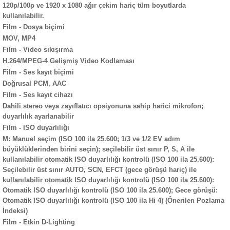
120p/100p ve 1920 x 1080 ağır çekim hariç tüm boyutlarda
kullanılabilir.
Film - Dosya biçimi
MOV, MP4
Film - Video sıkışırma
H.264/MPEG-4 Gelişmiş Video Kodlaması
Film - Ses kayıt biçimi
Doğrusal PCM, AAC
Film - Ses kayıt cihazı
Dahili stereo veya zayıflatıcı opsiyonuna sahip harici mikrofon;
duyarlılık ayarlanabilir
Film - ISO duyarlılığı
M: Manuel seçim (ISO 100 ila 25.600; 1/3 ve 1/2 EV adım
büyüklüklerinden birini seçin); seçilebilir üst sınır P, S, A ile
kullanılabilir otomatik ISO duyarlılığı kontrolü (ISO 100 ila 25.600):
Seçilebilir üst sınır AUTO, SCN, EFCT (gece görüşü hariç) ile
kullanılabilir otomatik ISO duyarlılığı kontrolü (ISO 100 ila 25.600):
Otomatik ISO duyarlılığı kontrolü (ISO 100 ila 25.600); Gece görüşü:
Otomatik ISO duyarlılığı kontrolü (ISO 100 ila Hi 4) (Önerilen Pozlama
İndeksi)
Film - Etkin D-Lighting