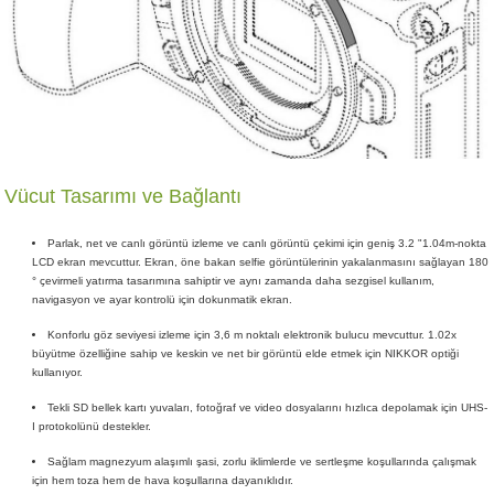
Vücut Tasarımı ve Bağlantı
Parlak, net ve canlı görüntü izleme ve canlı görüntü çekimi için geniş 3.2 "1.04m-nokta
LCD ekran mevcuttur. Ekran, öne bakan selfie görüntülerinin yakalanmasını sağlayan 180
° çevirmeli yatırma tasarımına sahiptir ve aynı zamanda daha sezgisel kullanım,
navigasyon ve ayar kontrolü için dokunmatik ekran.
Konforlu göz seviyesi izleme için 3,6 m noktalı elektronik bulucu mevcuttur. 1.02x
büyütme özelliğine sahip ve keskin ve net bir görüntü elde etmek için NIKKOR optiği
kullanıyor.
Tekli SD bellek kartı yuvaları, fotoğraf ve video dosyalarını hızlıca depolamak için UHS-
I protokolünü destekler.
Sağlam magnezyum alaşımlı şasi, zorlu iklimlerde ve sertleşme koşullarında çalışmak
için hem toza hem de hava koşullarına dayanıklıdır.